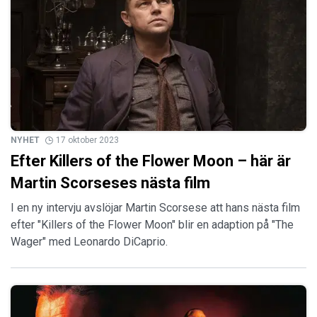
NYHET
17 oktober 2023
Efter Killers of the Flower Moon – här är
Martin Scorseses nästa film
I en ny intervju avslöjar Martin Scorsese att hans nästa film
efter "Killers of the Flower Moon" blir en adaption på "The
Wager" med Leonardo DiCaprio.