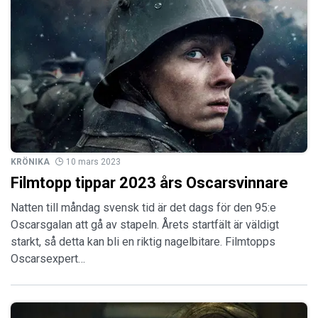
KRÖNIKA
10 mars 2023
Filmtopp tippar 2023 års Oscarsvinnare
Natten till måndag svensk tid är det dags för den 95:e
Oscarsgalan att gå av stapeln. Årets startfält är väldigt
starkt, så detta kan bli en riktig nagelbitare. Filmtopps
Oscarsexpert…