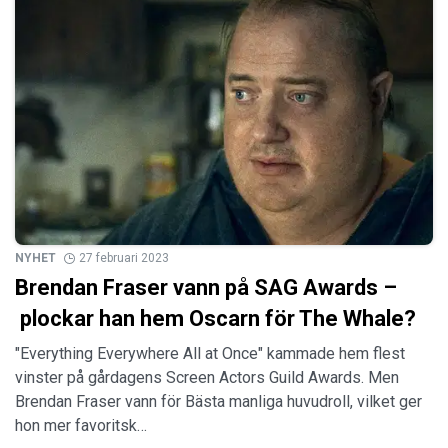
NYHET
27 februari 2023
Brendan Fraser vann på SAG Awards –
plockar han hem Oscarn för The Whale?
"Everything Everywhere All at Once" kammade hem flest
vinster på gårdagens Screen Actors Guild Awards. Men
Brendan Fraser vann för Bästa manliga huvudroll, vilket ger
hon mer favoritsk…