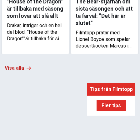
”House of the Dragon”
The Bear-stjärnan om
är tillbaka med säsong
sista säsongen och att
som lovar att slå allt
ta farväl: ”Det här är
slutet”
Drakar, intriger och en hel
del blod. ”House of the
Filmtopp pratar med
Dragon"”är tillbaka för sin
Lionel Boyce som spelar
tredje säsong och
dessertkocken Marcus i
skådespelarna lovar att
”The Bear”. Han berättar
det här är något utöver det
om att läsa de sista
vanliga.
sidorna av ett manus som
Visa alla
förändrade hans liv.
Tips från Filmtopp
Fler tips