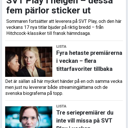
SVT Play i helgen – dessa
fem pärlor sticker ut
Sommaren fortsätter att leverera på SVT Play, och den här
veckans 17 nya titlar bjuder på riktig bredd – från
Hitchcock-klassiker till fransk hämndsaga.
LISTA
Fyra hetaste premiärerna
i veckan – flera
tittarfavoriter tillbaka
Det är sällan så här mycket händer på en och samma vecka
men just nu levererar både streamingjättarna och de
svenska biograferna på topp.
LISTA
Tre seriepremiärer du
inte vill missa på SVT