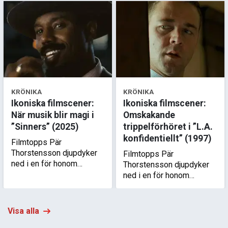
KRÖNIKA
KRÖNIKA
Ikoniska filmscener:
Ikoniska filmscener:
När musik blir magi i
Omskakande
”Sinners” (2025)
trippelförhöret i ”L.A.
konfidentiellt” (1997)
Filmtopps Pär
Thorstensson djupdyker
Filmtopps Pär
ned i en för honom
Thorstensson djupdyker
oförglömlig filmscen –
ned i en för honom
det transcendentala
oförglömlig filmscen –
framförandet av låten ”I
poliskommissarie Exleys
Lied to You” av karaktären
förhör av tre misstänkta i
Visa alla
Sammie i Ryan Cooglers
Curtis Hansons smarta
bluesiga s…