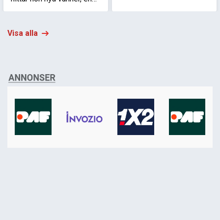
ungdomarnas tittarfavorit
begynnande romans och
tillbaka på topplistan igen.
familjehemligheter som
förändrar allt hon trodde
Visa alla
sig veta.