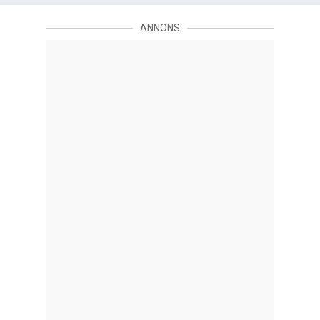
neo-noir ”L.A.
konfidentiellt” f…
ANNONS