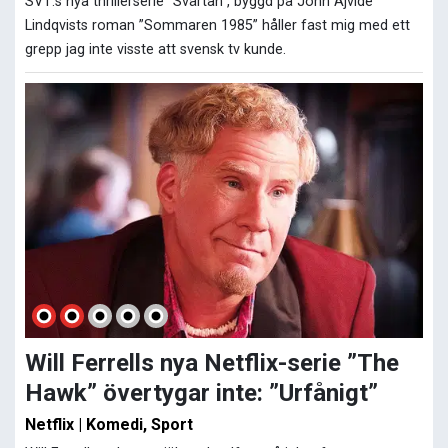
SVT:s nya thrillerserie ”Svärtan”, byggd på John Ajvide
Lindqvists roman ”Sommaren 1985” håller fast mig med ett
grepp jag inte visste att svensk tv kunde.
Will Ferrells nya Netflix-serie ”The
Hawk” övertygar inte: ”Urfånigt”
Netflix | Komedi, Sport