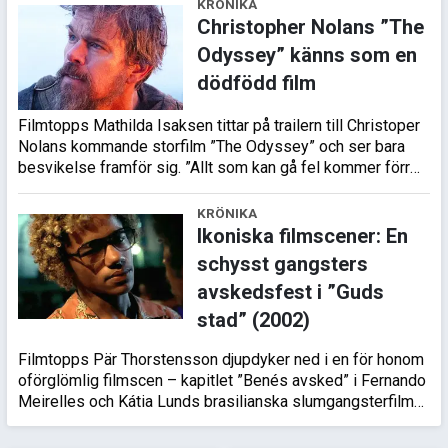
KRÖNIKA
Christopher Nolans ”The
Odyssey” känns som en
dödfödd film
Filmtopps Mathilda Isaksen tittar på trailern till Christoper
Nolans kommande storfilm ”The Odyssey” och ser bara
besvikelse framför sig. ”Allt som kan gå fel kommer förr
eller senare…
KRÖNIKA
Ikoniska filmscener: En
schysst gangsters
avskedsfest i ”Guds
stad” (2002)
Filmtopps Pär Thorstensson djupdyker ned i en för honom
oförglömlig filmscen – kapitlet ”Benés avsked” i Fernando
Meirelles och Kátia Lunds brasilianska slumgangsterfilm
”Guds stad” f…