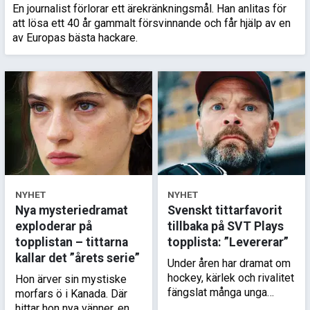
En journalist förlorar ett ärekränkningsmål. Han anlitas för
att lösa ett 40 år gammalt försvinnande och får hjälp av en
av Europas bästa hackare.
NYHET
NYHET
Nya mysteriedramat
Svenskt tittarfavorit
exploderar på
tillbaka på SVT Plays
topplistan – tittarna
topplista: ”Levererar”
kallar det ”årets serie”
Under åren har dramat om
hockey, kärlek och rivalitet
Hon ärver sin mystiske
fängslat många unga
morfars ö i Kanada. Där
tittare på SVT Play. Nu är
hittar hon nya vänner, en