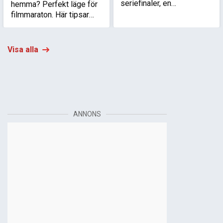
seriefinaler, en
hemma? Perfekt läge för
klaustrofobisk hemma-
filmmaraton. Här tipsar
hos-skräckis och en het
Filmtopp om
kärlekstriangel på
underskattade filmserier
Colorados prärie.
som är värda att se
Visa alla
istället för klassikerna.
ANNONS