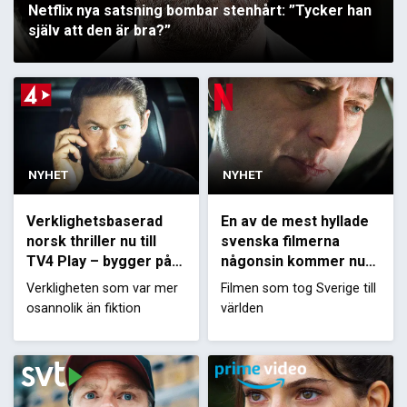
Netflix nya satsning bombar stenhårt: ”Tycker han
själv att den är bra?”
NYHET
NYHET
Verklighetsbaserad
En av de mest hyllade
norsk thriller nu till
svenska filmerna
TV4 Play – bygger på
någonsin kommer nu
ökända fallet
till Netflix
Verkligheten som var mer
Filmen som tog Sverige till
osannolik än fiktion
världen