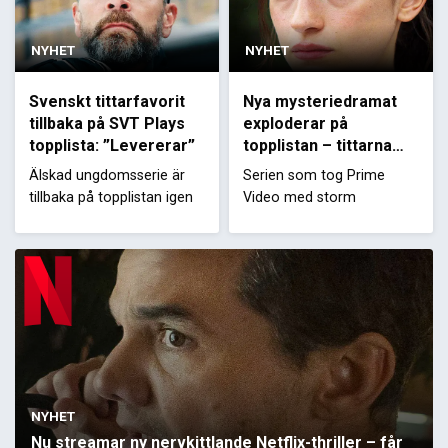
NYHET
NYHET
Svenskt tittarfavorit
Nya mysteriedramat
tillbaka på SVT Plays
exploderar på
topplista: ”Levererar”
topplistan – tittarna
kallar det ”årets serie”
Älskad ungdomsserie är
Serien som tog Prime
tillbaka på topplistan igen
Video med storm
NYHET
Nu streamar ny nervkittlande Netflix-thriller – får