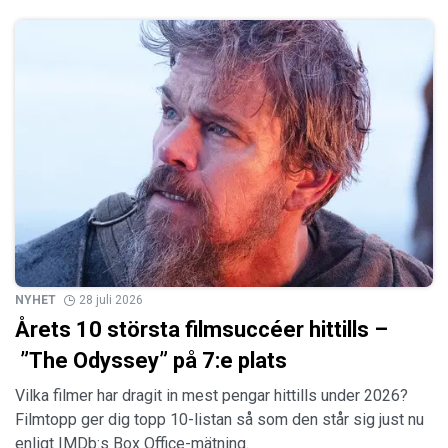
NYHET
28 juli 2026
Årets 10 största filmsuccéer hittills –
”The Odyssey” på 7:e plats
Vilka filmer har dragit in mest pengar hittills under 2026?
Filmtopp ger dig topp 10-listan så som den står sig just nu
enligt IMDb:s Box Office-mätning.