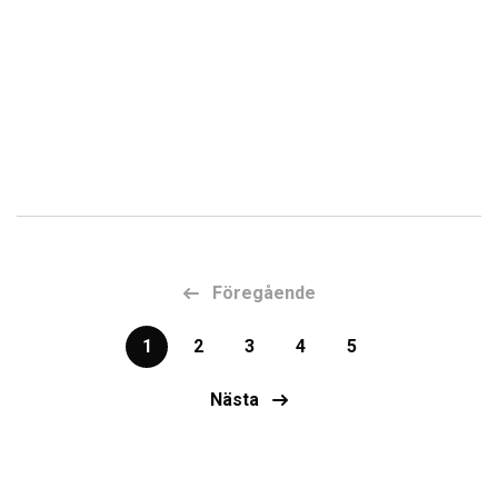
Föregående
1
2
3
4
5
Nästa