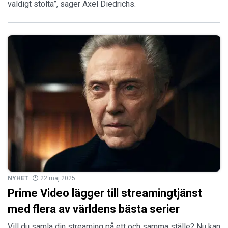
väldigt stolta”, säger Axel Diedrichs.
NYHET
22 maj 2025
Prime Video lägger till streamingtjänst
med flera av världens bästa serier
Vill du samla din streaming på ett och samma ställe? Nu kan