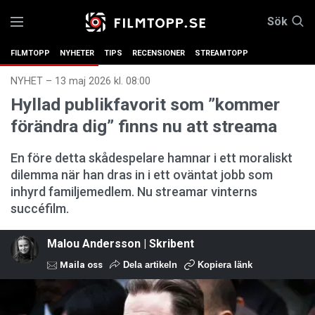
Sök
FILMTOPP
NYHETER
TIPS
RECENSIONER
STREAMTOPP
NYHET
–
13 maj 2026 kl. 08:00
Hyllad publikfavorit som ”kommer
förändra dig” finns nu att streama
En före detta skådespelare hamnar i ett moraliskt
dilemma när han dras in i ett oväntat jobb som
inhyrd familjemedlem. Nu streamar vinterns
succéfilm.
Malou Andersson | Skribent
Maila oss
Dela artikeln
Kopiera länk