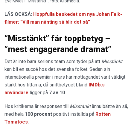
Eve Myles i ”Misstänkt”. Foto: All3media.
LÄS OCKSÅ:
Hoppfulla beskedet om nya Johan Falk-
filmer: ”Vill man nånting så blir det så”
”Misstänkt” får toppbetyg –
”mest engagerande dramat”
Det är inte bara seriens team som tyder på att
Misstänkt
kan bli en succé hos det svenska folket. Sedan sin
internationella premiär i mars har mottagandet varit väldigt
starkt hos tittarna, då snittbetyget bland
IMDb
:s
användare
ligger på
7 av 10
.
Hos kritikerna är responsen till
Misstänkt
ännu bättre än så,
med hela
100 procent
positivt inställda på
Rotten
Tomatoes
.