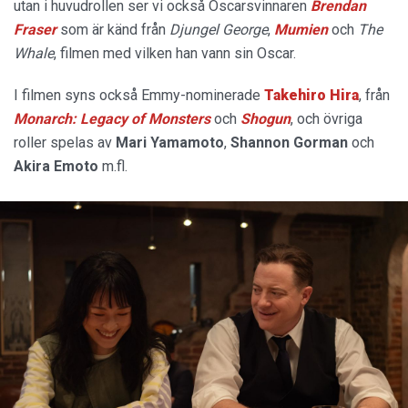
utan i huvudrollen ser vi också Oscarsvinnaren
Brendan
Fraser
som är känd från
Djungel George
,
Mumien
och
The
Whale
, filmen med vilken han vann sin Oscar.
I filmen syns också Emmy-nominerade
Takehiro Hira
, från
Monarch: Legacy of Monsters
och
Shogun
, och övriga
roller spelas av
Mari Yamamoto
,
Shannon Gorman
och
Akira Emoto
m.fl.