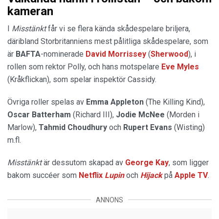
kameran
I
Misstänkt
får vi se flera kända skådespelare briljera,
däribland Storbritanniens mest pålitliga skådespelare, som
är
BAFTA
-nominerade
David Morrissey
(
Sherwood
), i
rollen som rektor Polly, och hans motspelare
Eve Myles
(Kråkflickan), som spelar inspektör Cassidy.
Övriga roller spelas av
Emma Appleton
(The Killing Kind),
Oscar Batterham
(Richard III),
Jodie McNee
(Morden i
Marlow),
Tahmid Choudhury
och
Rupert Evans
(Wisting)
m.fl.
Misstänkt
är dessutom skapad av
George Kay
, som ligger
bakom succéer som
Netflix
Lupin
och
Hijack
på
Apple TV
.
ANNONS