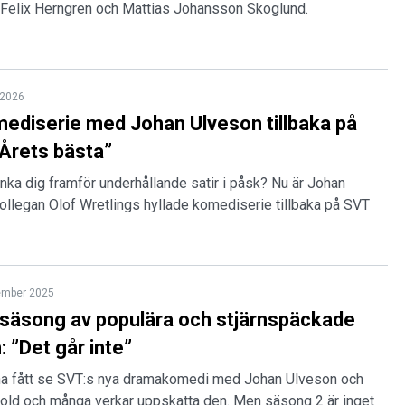
 Felix Herngren och Mattias Johansson Skoglund.
l 2026
ediserie med Johan Ulveson tillbaka på
”Årets bästa”
nka dig framför underhållande satir i påsk? Nu är Johan
ollegan Olof Wretlings hyllade komediserie tillbaka på SVT
ember 2025
säsong av populära och stjärnspäckade
 ”Det går inte”
tarna fått se SVT:s nya dramakomedi med Johan Ulveson och
d och många verkar uppskatta den. Men säsong 2 är inget