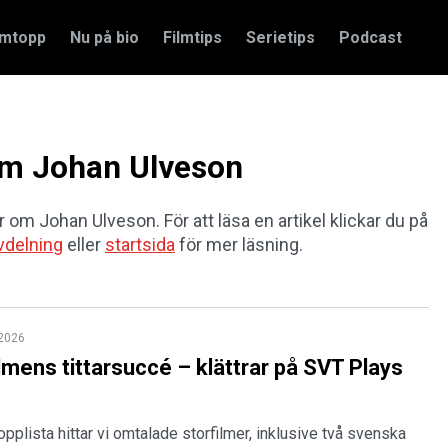
amtopp
Nu på bio
Filmtips
Serietips
Podcast
 om Johan Ulveson
r om Johan Ulveson. För att läsa en artikel klickar du på
vdelning
eller
startsida
för mer läsning.
 2026
lmens tittarsuccé – klättrar på SVT Plays
pplista hittar vi omtalade storfilmer, inklusive två svenska