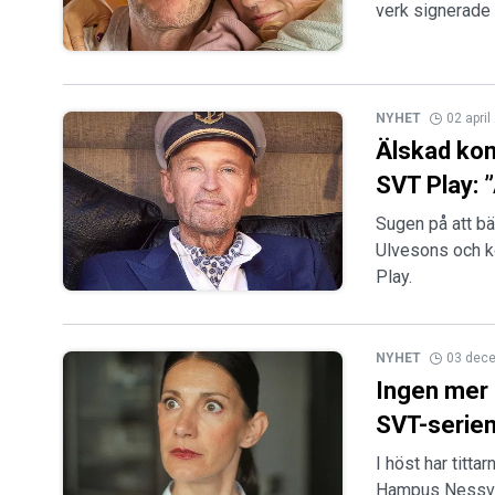
verk signerade
NYHET
02 apri
Älskad kom
SVT Play: 
Sugen på att bä
Ulvesons och k
Play.
NYHET
03 dec
Ingen mer 
SVT-serien:
I höst har tit
Hampus Nessvol