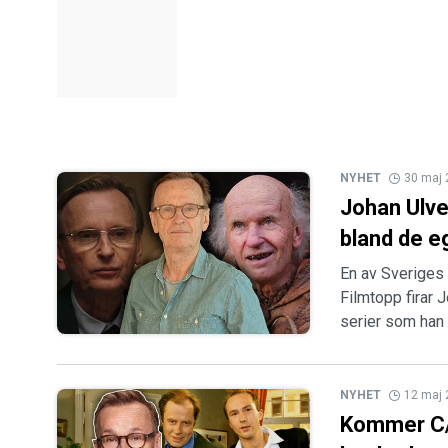
NYHET
30 maj
Johan Ulve
bland de e
En av Sveriges 
Filmtopp firar 
serier som han 
NYHET
12 maj
Kommer C/