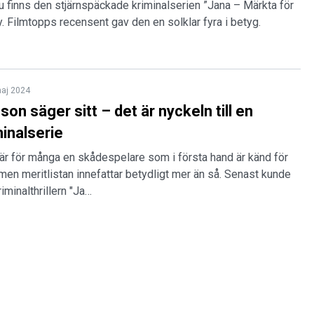
 finns den stjärnspäckade kriminalserien ”Jana – Märkta för
ay. Filmtopps recensent gav den en solklar fyra i betyg.
aj 2024
on säger sitt – det är nyckeln till en
minalserie
är för många en skådespelare som i första hand är känd för
men meritlistan innefattar betydligt mer än så. Senast kunde
iminalthrillern "Ja…