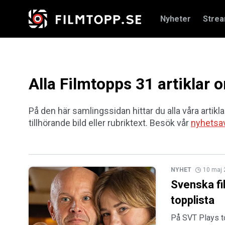
Nyheter
Stre
Alla Filmtopps 31 artiklar
På den här samlingssidan hittar du alla våra artikla
tillhörande bild eller rubriktext. Besök vår
nyhetsa
NYHET
10 maj
Svenska fi
topplista
På SVT Plays to