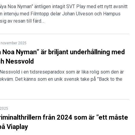
Nya Noa Nyman” äntligen intagit SVT Play med ett nytt avsnitt
 en intervju med Filmtopp delar Johan Ulveson och Hampus
g av resan till färd…
 november 2025
 Noa Nyman” är briljant underhållning med
ch Nessvold
Nessvold i en tidsreseparadox som är lika rolig som den är
bekväm. Det känns som en unik svensk take på ”Back to the
l 2025
iminalthrillern från 2024 som är ”ett måste
på Viaplay