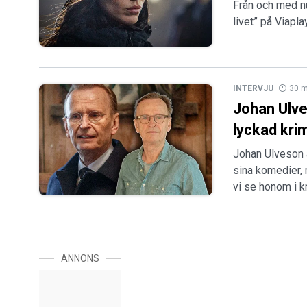
Från och med nu
livet” på Viapl
INTERVJU
30 m
Johan Ulves
lyckad kri
Johan Ulveson 
sina komedier, 
vi se honom i kr
ANNONS