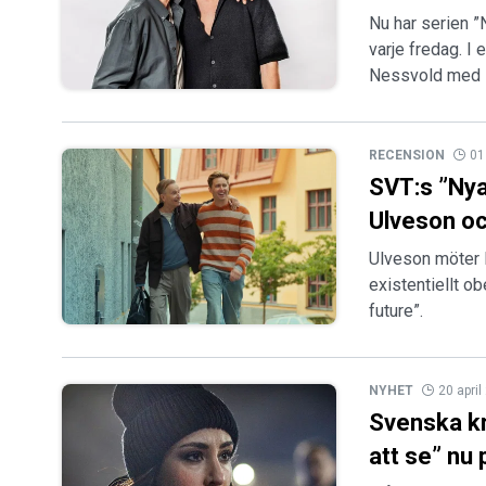
Nu har serien ”
varje fredag. I
Nessvold med si
RECENSION
01
SVT:s ”Nya
Ulveson o
Ulveson möter 
existentiellt o
future”.
NYHET
20 apri
Svenska kr
att se” nu 