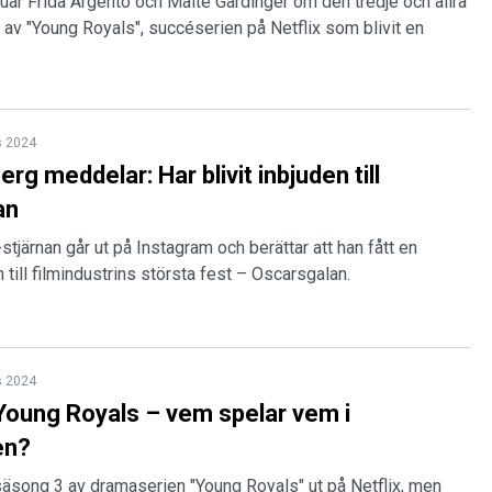
juar Frida Argento och Malte Gårdinger om den tredje och allra
av "Young Royals", succéserien på Netflix som blivit en
s 2024
g meddelar: Har blivit inbjuden till
an
stjärnan går ut på Instagram och berättar att han fått en
an till filmindustrins största fest – Oscarsgalan.
s 2024
i Young Royals – vem spelar vem i
en?
äsong 3 av dramaserien "Young Royals" ut på Netflix, men