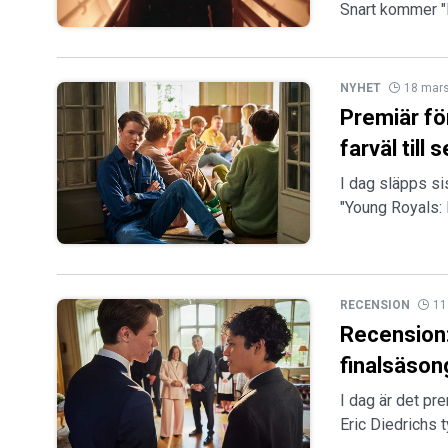
Snart kommer "K
NYHET
18 mar
Premiär fö
farväl till 
I dag släpps s
"Young Royals: 
RECENSION
11
Recension:
finalsäso
I dag är det pr
Eric Diedrichs 