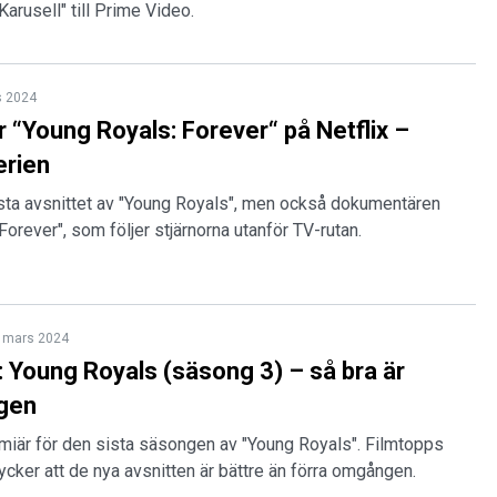
arusell" till Prime Video.
s 2024
r “Young Royals: Forever“ på Netflix –
serien
ista avsnittet av "Young Royals", men också dokumentären
Forever", som följer stjärnorna utanför TV-rutan.
 mars 2024
 Young Royals (säsong 3) – så bra är
ngen
emiär för den sista säsongen av "Young Royals". Filmtopps
tycker att de nya avsnitten är bättre än förra omgången.