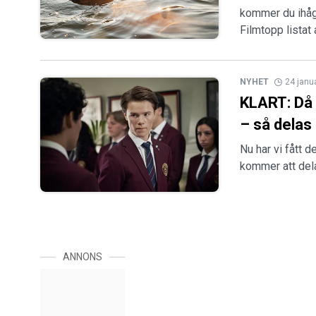
kommer du ihåg
Filmtopp listat
NYHET
24 janu
KLART: Då 
– så delas
Nu har vi fått 
kommer att dela
ANNONS