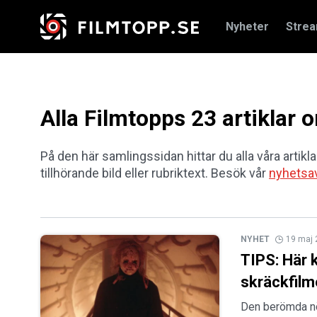
Nyheter
Stre
Alla Filmtopps 23 artiklar
På den här samlingssidan hittar du alla våra artikl
tillhörande bild eller rubriktext. Besök vår
nyhetsa
NYHET
19 maj
TIPS: Här 
skräckfilm
Den berömda nöj