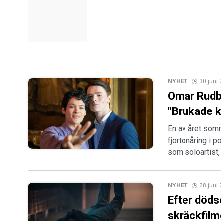
NYHET
30 juni
Omar Rudbe
"Brukade k
En av året som
fjortonåring i 
som soloartist,
NYHET
28 juni
Efter döds
skräckfilm