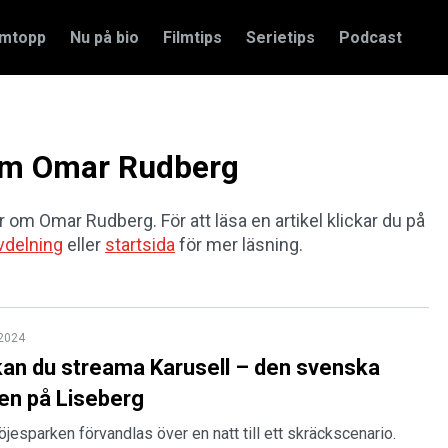
amtopp
Nu på bio
Filmtips
Serietips
Podcast
 om Omar Rudberg
ar om Omar Rudberg. För att läsa en artikel klickar du på
vdelning
eller
startsida
för mer läsning.
 2024
kan du streama Karusell – den svenska
en på Liseberg
esparken förvandlas över en natt till ett skräckscenario.