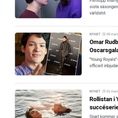
Filmtopp interv
sista säsongen 
världshit.
NYHET
08 mar
Omar Rudber
Oscarsgal
"Young Royals"-
officiell inbjud
NYHET
02 mar
Rollistan 
succéseri
Snart kommer s