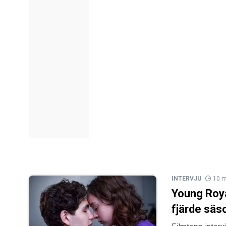
INTERVJU
10 m
Young Roya
fjärde säs