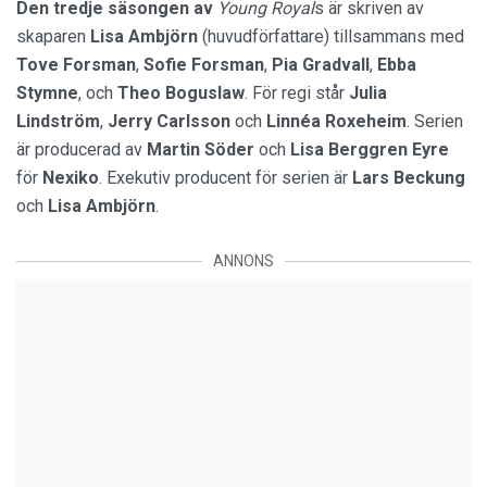
Den tredje säsongen av
Young Royal
s är skriven av
skaparen
Lisa Ambjörn
(huvudförfattare) tillsammans med
Tove Forsman
,
Sofie Forsman
,
Pia Gradvall
,
Ebba
Stymne
, och
Theo Boguslaw
. För regi står
Julia
Lindström
,
Jerry Carlsson
och
Linnéa Roxeheim
. Serien
är producerad av
Martin Söder
och
Lisa Berggren Eyre
för
Nexiko
. Exekutiv producent för serien är
Lars Beckung
och
Lisa Ambjörn
.
ANNONS