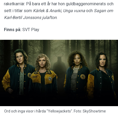
raketkarriär. På bara ett år har hon guldbaggenominerats och
sett i titlar som
Kärlek & Anarki
,
Unga vuxna
och
Sagan om
Karl-Bertil Jonssons julafton
.
Finns på:
SVT Play
Ord och inga visor i hårda "Yellowjackets". Foto: SkyShowtime