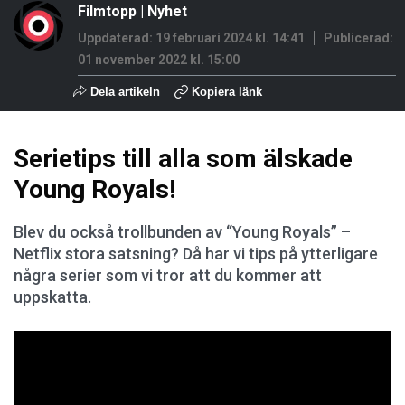
Filmtopp
|
Nyhet
Uppdaterad: 19 februari 2024 kl. 14:41
Publicerad:
01 november 2022 kl. 15:00
Dela artikeln
Kopiera länk
Serietips till alla som älskade
Young Royals!
Blev du också trollbunden av “Young Royals” –
Netflix stora satsning? Då har vi tips på ytterligare
några serier som vi tror att du kommer att
uppskatta.