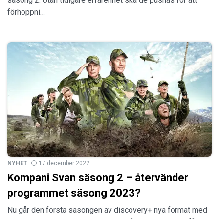
säsong 2. Utan tidigare erfarenhet ska de pushas för att
förhoppni…
NYHET
17 december 2022
Kompani Svan säsong 2 – återvänder
programmet säsong 2023?
Nu går den första säsongen av discovery+ nya format med