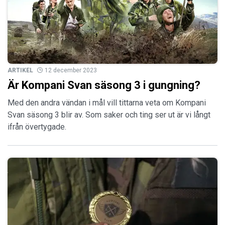
ARTIKEL
12 december 2023
Är Kompani Svan säsong 3 i gungning?
Med den andra vändan i mål vill tittarna veta om Kompani
Svan säsong 3 blir av. Som saker och ting ser ut är vi långt
ifrån övertygade.