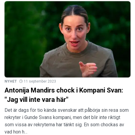
NYHET
11 september 2023
Antonija Mandirs chock i Kompani Svan:
"Jag vill inte vara här"
Det är dags för tio kända svenskar att påbörja sin resa som
rekryter i Gunde Svans kompani, men det blir inte riktigt
som vissa av rekryterna har tänkt sig. En som chockas av
vad hon h…