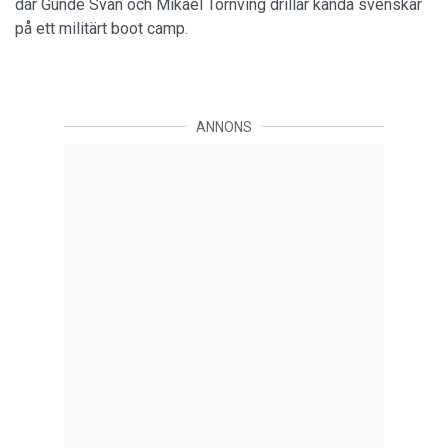
där Gunde Svan och Mikael Tornving drillar kända svenskar
på ett militärt boot camp.
ANNONS