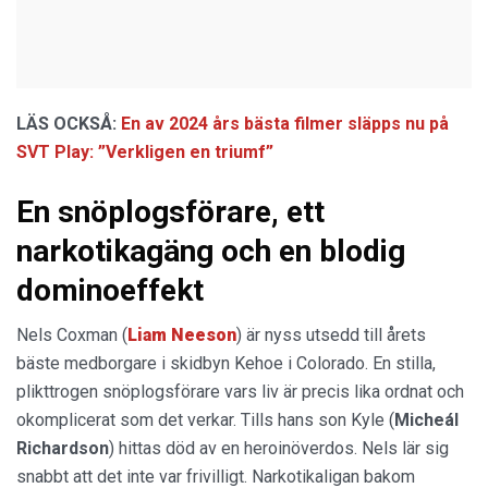
LÄS OCKSÅ:
En av 2024 års bästa filmer släpps nu på
SVT Play: ”Verkligen en triumf”
En snöplogsförare, ett
narkotikagäng och en blodig
dominoeffekt
Nels Coxman (
Liam Neeson
) är nyss utsedd till årets
bäste medborgare i skidbyn Kehoe i Colorado. En stilla,
plikttrogen snöplogsförare vars liv är precis lika ordnat och
okomplicerat som det verkar. Tills hans son Kyle (
Micheál
Richardson
) hittas död av en heroinöverdos. Nels lär sig
snabbt att det inte var frivilligt. Narkotikaligan bakom