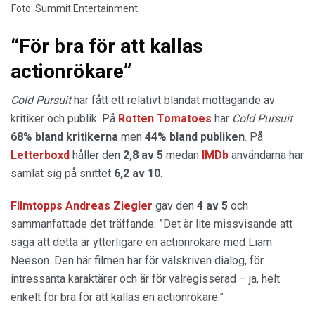
Foto: Summit Entertainment.
“För bra för att kallas
actionrökare”
Cold Pursuit
har fått ett relativt blandat mottagande av
kritiker och publik. På
Rotten Tomatoes
har
Cold Pursuit
68% bland kritikerna
men
44% bland publiken
. På
Letterboxd
håller den
2,8 av 5
medan
IMDb
användarna har
samlat sig på snittet
6,2 av 10
.
Filmtopps Andreas Ziegler
gav den
4 av 5
och
sammanfattade det träffande: ”Det är lite missvisande att
säga att detta är ytterligare en actionrökare med Liam
Neeson. Den här filmen har för välskriven dialog, för
intressanta karaktärer och är för välregisserad – ja, helt
enkelt för bra för att kallas en actionrökare.”