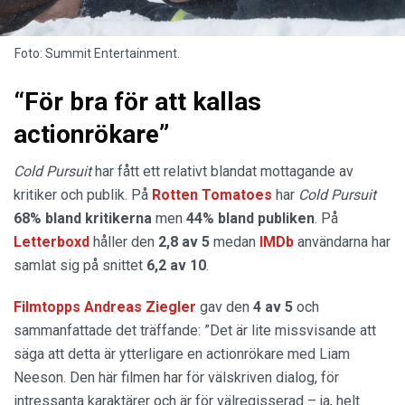
Foto: Summit Entertainment.
“För bra för att kallas
actionrökare”
Cold Pursuit
har fått ett relativt blandat mottagande av
kritiker och publik. På
Rotten Tomatoes
har
Cold Pursuit
68% bland kritikerna
men
44% bland publiken
. På
Letterboxd
håller den
2,8 av 5
medan
IMDb
användarna har
samlat sig på snittet
6,2 av 10
.
Filmtopps Andreas Ziegler
gav den
4 av 5
och
sammanfattade det träffande: ”Det är lite missvisande att
säga att detta är ytterligare en actionrökare med Liam
Neeson. Den här filmen har för välskriven dialog, för
intressanta karaktärer och är för välregisserad – ja, helt