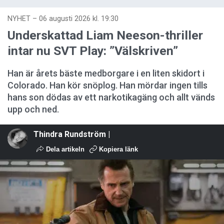
NYHET
–
06 augusti 2026 kl. 19:30
Underskattad Liam Neeson-thriller
intar nu SVT Play: ”Välskriven”
Han är årets bäste medborgare i en liten skidort i
Colorado. Han kör snöplog. Han mördar ingen tills
hans son dödas av ett narkotikagäng och allt vänds
upp och ned.
Thindra Rundström |
Dela artikeln
Kopiera länk