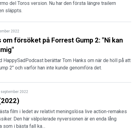
ermo del Toros version. Nu har den första längre trailern
men släppts.
tember 2022
om försöket på Forrest Gump 2: "Ni kan
 mig"
med HappySadPodcast berättar Tom Hanks om när de höll på att
ump 2" och varför han inte kunde genomföra det.
 september 2022
(2022)
nästa film i ledet av relativt meningslösa live action-remakes
siker. Den här välpolerade nyversionen är en enda lång
a som i bästa fall ka…