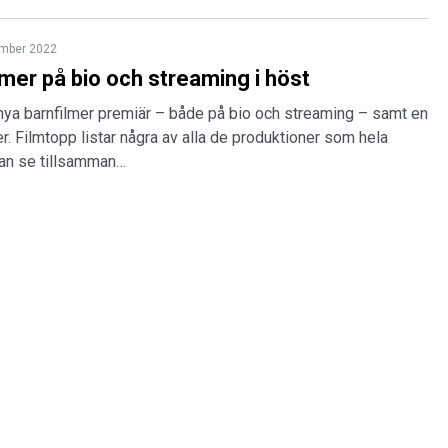
ember 2022
lmer på bio och streaming i höst
a nya barnfilmer premiär – både på bio och streaming – samt en
er. Filmtopp listar några av alla de produktioner som hela
kan se tillsamman…