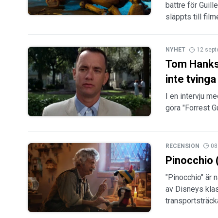
bättre för Guill
släppts till fil
NYHET
12 sep
Tom Hanks 
inte tvinga
I en intervju 
göra "Forrest G
RECENSION
08
Pinocchio 
"Pinocchio" är 
av Disneys klas
transportsträck