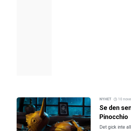
NYHET
10 nov
Se den sena
Pinocchio
Det gick inte a