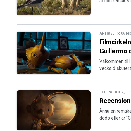
action remakes
ARTIKEL
06 fe
Filmcirkel
Guillermo 
Välkommen till 
vecka diskutera
RECENSION
05
Recension:
Ännu en remake 
döds eller är "