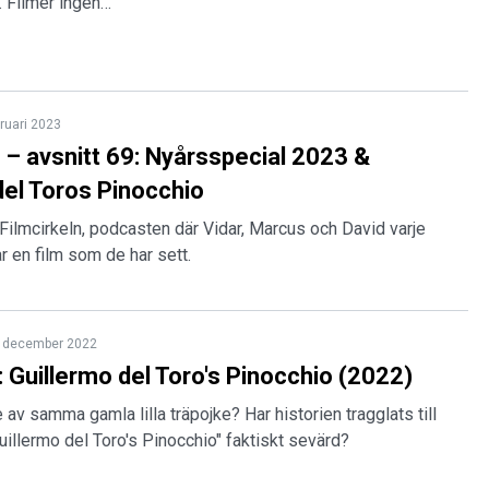
. Filmer ingen…
bruari 2023
n – avsnitt 69: Nyårsspecial 2023 &
del Toros Pinocchio
Filmcirkeln, podcasten där Vidar, Marcus och David varje
r en film som de har sett.
 december 2022
 Guillermo del Toro's Pinocchio (2022)
av samma gamla lilla träpojke? Har historien tragglats till
Guillermo del Toro's Pinocchio" faktiskt sevärd?