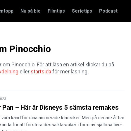
amtopp
Nu på bio
Filmtips
Serietips
Podcast
 om Pinocchio
r om Pinocchio. För att läsa en artikel klickar du på
vdelning
eller
startsida
för mer läsning.
2023
r Pan – Här är Disneys 5 sämsta remakes
vara känd för sina animerade klassiker. Men på senare år har
kända för att förstöra dessa klassiker i form av själlösa live-