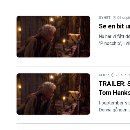
NYHET
06 sep
Se en bit 
Nu har vi fått 
"Pinocchio", i vi
KLIPP
25 augus
TRAILER: S
Tom Hank
I september slä
Denna gången ä