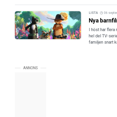
LISTA
06 sept
Nya barnfi
I höst har fler
hel del TV-seri
familjen snart 
ANNONS