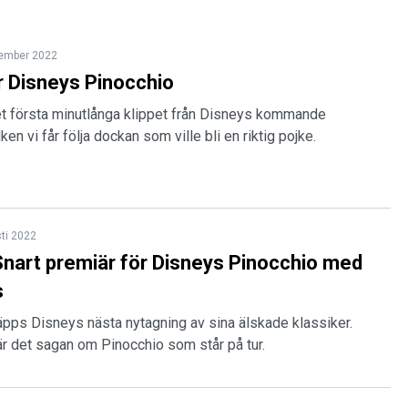
tember 2022
ur Disneys Pinocchio
det första minutlånga klippet från Disneys kommande
lken vi får följa dockan som ville bli en riktig pojke.
ti 2022
nart premiär för Disneys Pinocchio med
s
pps Disneys nästa nytagning av sina älskade klassiker.
r det sagan om Pinocchio som står på tur.