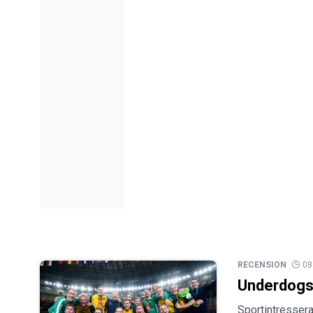
RECENSION
08
Underdogs 
Sportintressera