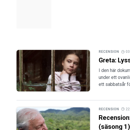
RECENSION
03
Greta: Lys
I den här dokum
under ett ovanl
ett sabbatsår fö
RECENSION
22
Recension:
(säsong 1