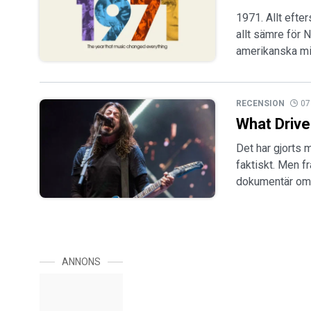
1971. Allt efte
allt sämre för 
amerikanska mil
RECENSION
07
What Drive
Det har gjorts
faktiskt. Men f
dokumentär om 
ANNONS