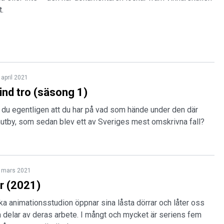
t.
 april 2021
lind tro (säsong 1)
or du egentligen att du har på vad som hände under den där
nutby, som sedan blev ett av Sveriges mest omskrivna fall?
 mars 2021
ar (2021)
a animationsstudion öppnar sina låsta dörrar och låter oss
ka delar av deras arbete. I mångt och mycket är seriens fem