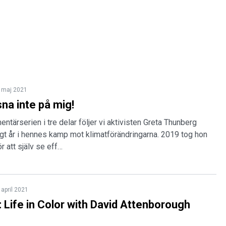
 maj 2021
sna inte på mig!
entärserien i tre delar följer vi aktivisten Greta Thunberg
igt år i hennes kamp mot klimatförändringarna. 2019 tog hon
r att själv se eff…
 april 2021
 Life in Color with David Attenborough
)