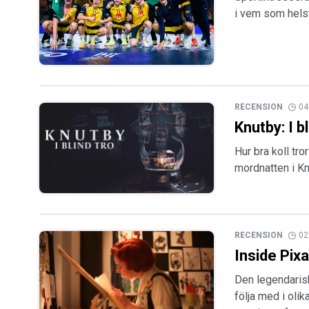
i vem som hels
RECENSION
04
Knutby: I b
Hur bra koll tr
mordnatten i K
RECENSION
02
Inside Pix
Den legendarisk
följa med i oli