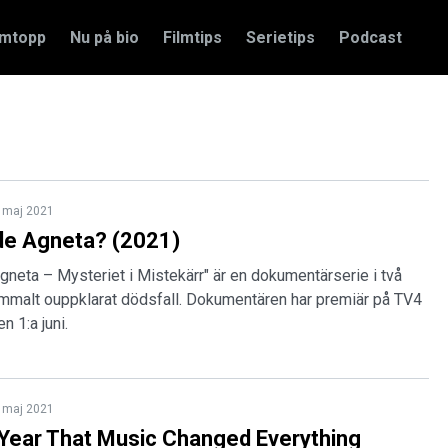
amtopp
Nu på bio
Filmtips
Serietips
Podcast
 maj 2021
e Agneta? (2021)
neta – Mysteriet i Mistekärr" är en dokumentärserie i två
ammalt ouppklarat dödsfall. Dokumentären har premiär på TV4
n 1:a juni.
 maj 2021
Year That Music Changed Everything