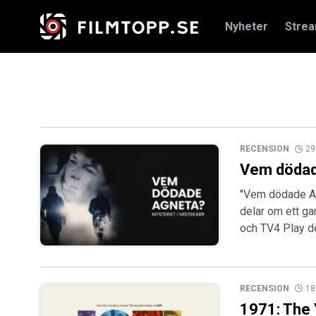
Nyheter
Stre
RECENSION
29
Vem dödad
"Vem dödade Ag
delar om ett g
och TV4 Play de
RECENSION
18
1971: The 