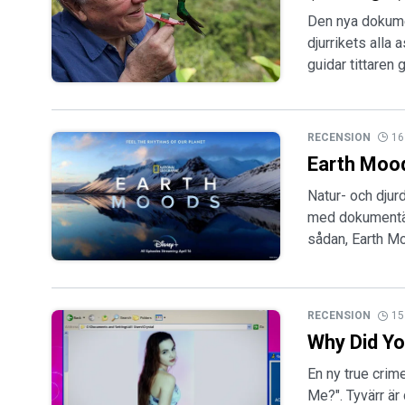
Den nya dokumen
djurrikets alla
guidar tittaren
RECENSION
16
Earth Mood
Natur- och djur
med dokumentär
sådan, Earth M
RECENSION
15
Why Did Yo
En ny true crim
Me?". Tyvärr är