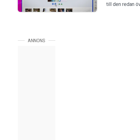
till den redan 
ANNONS