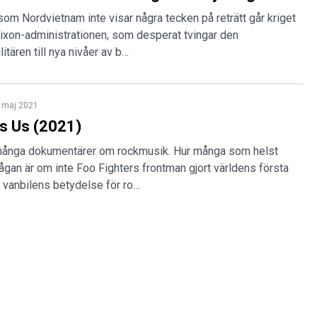
rsom Nordvietnam inte visar några tecken på reträtt går kriget
Nixon-administrationen, som desperat tvingar den
itären till nya nivåer av b…
 maj 2021
s Us (2021)
 många dokumentärer om rockmusik. Hur många som helst
rågan är om inte Foo Fighters frontman gjort världens första
vanbilens betydelse för ro…