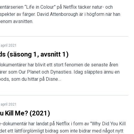
tärserien “Life in Colour” på Netflix täcker natur- och
 aspekter av färger. David Attenborough är i högform när han
 genom avsnitten.
 april 2021
s (säsong 1, avsnitt 1)
dokumentärer har blivit ett stort fenomen de senaste åren
er som Our Planet och Dynasties. Idag släpptes ännu en
oods, som du hittar på Disne…
 april 2021
u Kill Me? (2021)
e-dokumentär har landat på Netflix i form av "Why Did You Kill
 det ett lättförglömligt bidrag som inte bidrar med något nytt