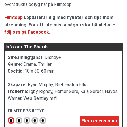
överstrukna betyg här på Filmtopp.
Filmtopp
uppdaterar dig med nyheter och tips inom
streaming. För att inte missa någon stor händelse –
följ oss på Facebook
.
Info om: The Shards
Streamingtjänst:
Disney+
Genre:
Drama, Thriller
Speltid:
10 x 30-60 min
Skapare:
Ryan Murphy, Bret Easton Ellis
I rollerna:
Igby Rigney, Homer Gere, Kaia Gerber, Hayes
Warner, Wes Bentley m.fl.
FILMTOPPS BETYG:
Fler recensioner