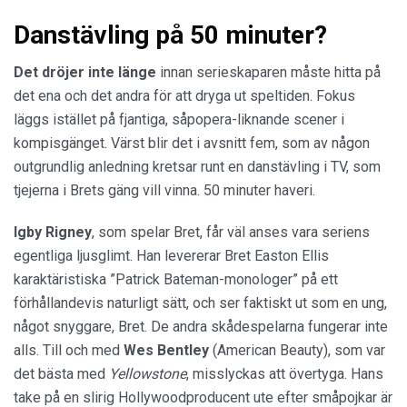
Danstävling på 50 minuter?
Det dröjer inte länge
innan serieskaparen måste hitta på
det ena och det andra för att dryga ut speltiden. Fokus
läggs istället på fjantiga, såpopera-liknande scener i
kompisgänget. Värst blir det i avsnitt fem, som av någon
outgrundlig anledning kretsar runt en danstävling i TV, som
tjejerna i Brets gäng vill vinna. 50 minuter haveri.
Igby Rigney
, som spelar Bret, får väl anses vara seriens
egentliga ljusglimt. Han levererar Bret Easton Ellis
karaktäristiska ”Patrick Bateman-monologer” på ett
förhållandevis naturligt sätt, och ser faktiskt ut som en ung,
något snyggare, Bret. De andra skådespelarna fungerar inte
alls. Till och med
Wes Bentley
(American Beauty), som var
det bästa med
Yellowstone
, misslyckas att övertyga. Hans
take på en slirig Hollywoodproducent ute efter småpojkar är