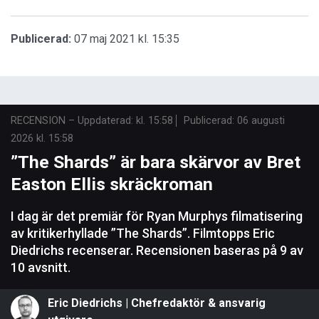
Publicerad:
07 maj 2021 kl. 15:35
RECENSION
–
Uppdaterad: kl. 15:58
Publicerad:
06 augusti
2026 kl. 15:58
”The Shards” är bara skärvor av Bret
Easton Ellis skräckroman
I dag är det premiär för Ryan Murphys filmatisering
av kritikerhyllade ”The Shards”. Filmtopps Eric
Diedrichs recenserar. Recensionen baseras på 9 av
10 avsnitt.
Eric Diedrichs | Chefredaktör & ansvarig