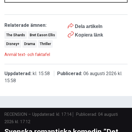
Relaterade ämnen:
Dela artikeln
Kopiera länk
The Shards
Bret Eason Ellis
Disney+
Drama
Thriller
Anmäl text- och faktafel
Uppdaterad:
kl. 15:58
Publicerad:
06 augusti 2026 kl.
15:58
RECENSION
–
Uppdaterad: kl. 17:14
Publicerad:
04 augusti
2026 kl. 17:12
Svenska romantiska komedin ”Det