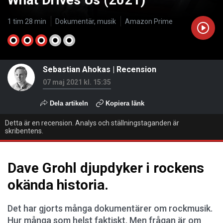
What Drives Us (2021)
1 tim 28 min
Dokumentär, musik
Amazon Prime
Sebastian Ahokas
|
Recension
07 maj 2021 kl. 15:35
Dela artikeln
Kopiera länk
Detta är en recension. Analys och ställningstaganden är
skribentens.
Dave Grohl djupdyker i rockens
okända historia.
Det har gjorts många dokumentärer om rockmusik.
Hur många som helst faktiskt. Men frågan är om