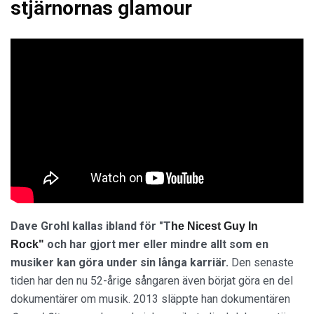
stjärnornas glamour
Dave Grohl kallas ibland för "T
he Nicest Guy In
och har gjort mer eller mindre allt som en
Rock"
musiker kan göra under sin långa karriär.
Den senaste
tiden har den nu 52-årige sångaren även börjat göra en del
dokumentärer om musik. 2013 släppte han dokumentären