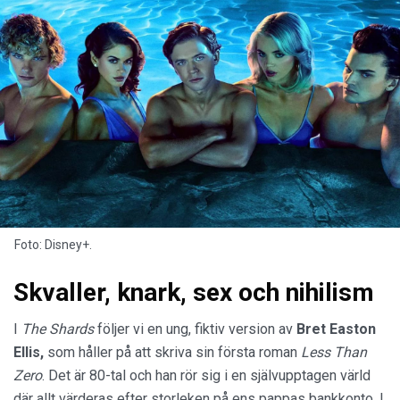
Foto: Disney+.
Skvaller, knark, sex och nihilism
I
The Shards
följer vi en ung, fiktiv version av
Bret Easton
Ellis,
som håller på att skriva sin första roman
Less Than
Zero
. Det är 80-tal och han rör sig i en självupptagen värld
där allt värderas efter storleken på ens pappas bankkonto. I