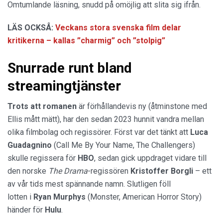
Omtumlande läsning, snudd på omöjlig att slita sig ifrån.
LÄS OCKSÅ:
Veckans stora svenska film delar
kritikerna – kallas ”charmig” och ”stolpig”
Snurrade runt bland
streamingtjänster
Trots att romanen
är förhållandevis ny (åtminstone med
Ellis mått mätt), har den sedan 2023 hunnit vandra mellan
olika filmbolag och regissörer. Först var det tänkt att
Luca
Guadagnino
(Call Me By Your Name, The Challengers)
skulle regissera för
HBO
, sedan gick uppdraget vidare till
den norske
The Drama
-regissören
Kristoffer Borgli
– ett
av vår tids mest spännande namn. Slutligen föll
lotten i
Ryan Murphys
(Monster, American Horror Story)
händer för
Hulu
.