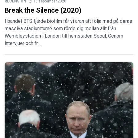
RECENSION
16 september 2020
Break the Silence (2020)
I bandet BTS fjärde biofilm får vi äran att följa med på deras
massiva stadiumturné som rörde sig mellan allt från
Wembleystadion i London till hemstaden Seoul. Genom
intervjuer och fr…