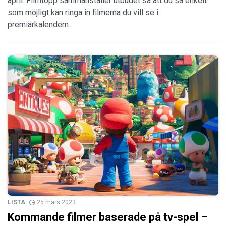
april. Filmtopp sammanställer utbudet så att du så enkelt
som möjligt kan ringa in filmerna du vill se i
premiärkalendern.
LISTA
25 mars 2023
Kommande filmer baserade på tv-spel –