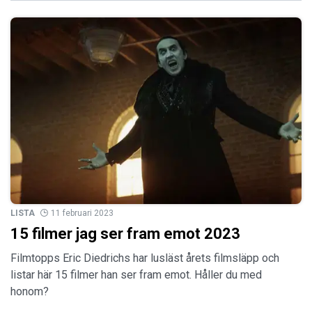
LISTA
11 februari 2023
15 filmer jag ser fram emot 2023
Filmtopps Eric Diedrichs har lusläst årets filmsläpp och
listar här 15 filmer han ser fram emot. Håller du med
honom?