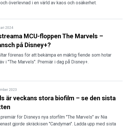
och överlevnad i en värld av kaos och osäkerhet.
uari 2024
 streama MCU-floppen The Marvels –
ansch på Disney+?
jältar förenas för att bekämpa en mäktig fiende som hotar
äv i "The Marvels". Premiär i dag på Disney+.
ember 2023
s är veckans stora biofilm – se den sista
tten
 premiär för Disneys nya storfilm "The Marvels" av Nia
nast gjorde skräckisen "Candyman". Ladda upp med sista