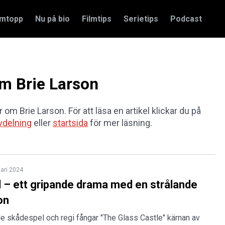
amtopp
Nu på bio
Filmtips
Serietips
Podcast
om Brie Larson
r om Brie Larson. För att läsa en artikel klickar du på
vdelning
eller
startsida
för mer läsning.
uari 2024
äll – ett gripande drama med en strålande
on
 skådespel och regi fångar "The Glass Castle" kärnan av