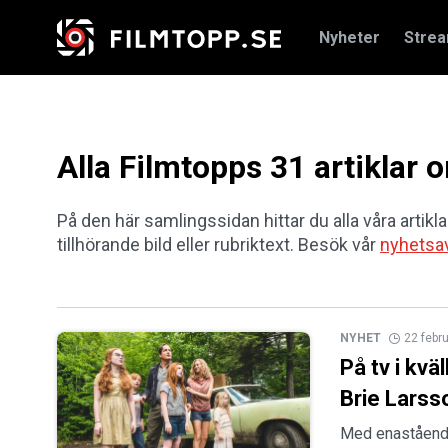
Nyheter
Stre
Alla Filmtopps 31 artiklar 
På den här samlingssidan hittar du alla våra artikla
tillhörande bild eller rubriktext. Besök vår
nyhetsa
NYHET
22 febr
På tv i kv
Brie Larss
Med enastående