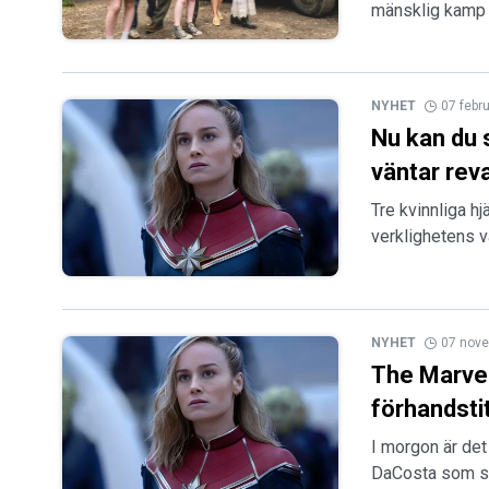
mänsklig kamp 
NYHET
07 febr
Nu kan du
väntar rev
Tre kvinnliga h
verklighetens v
NYHET
07 nov
The Marvel
förhandsti
I morgon är det
DaCosta som se