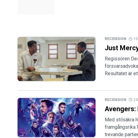
RECENSION
15
Just Merc
Regissören Dest
försvarsadvoka
Resultatet är e
RECENSION
24
Avengers:
Med stilsäkra 
framgångsrika 
trevande partie