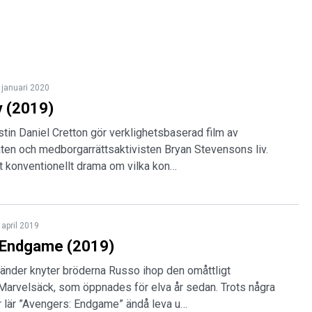
 januari 2020
y (2019)
in Daniel Cretton gör verklighetsbaserad film av
ten och medborgarrättsaktivisten Bryan Stevensons liv.
tt konventionellt drama om vilka kon…
 april 2019
 Endgame (2019)
händer knyter bröderna Russo ihop den omåttligt
Marvelsäck, som öppnades för elva år sedan. Trots några
r lär ”Avengers: Endgame” ändå leva u…