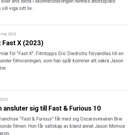
n eller ens delta i skönhetstävlingen hennes arbetsplats
vill viga sitt liv…
 maj 2023
 Fast X (2023)
miär för "Fast X". Filmtopps Eric Diedrichs förvandlas till en
 under filmvisningen, som han spår kommer att säkra Jason
ie.
l 2022
 ansluter sig till Fast & Furious 10
franchise ”Fast & Furious” får med sig Oscarsvinnaren Brie
 tionde filmen. Hon får sällskap av bland annat Jason Momoa
eron.