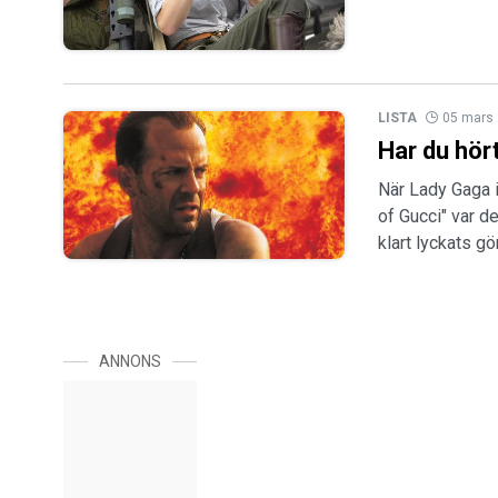
LISTA
05 mars
Har du hör
När Lady Gaga i
of Gucci" var 
klart lyckats gö
ANNONS