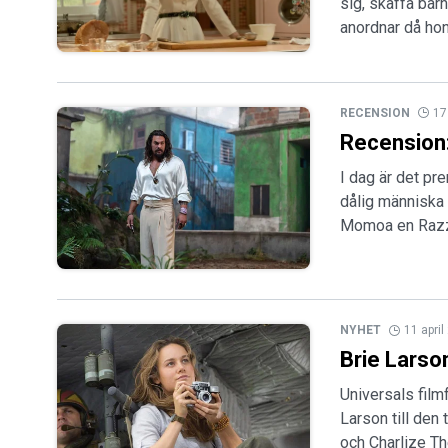
sig, skaffa bar
anordnar då hon 
RECENSION
17
Recension:
I dag är det pre
dålig människa
Momoa en Razz
NYHET
11 apri
Brie Larson
Universals film
Larson till den
och Charlize Th