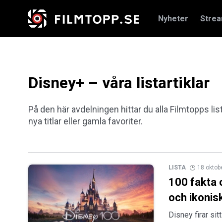
Nyheter
Stre
Disney+ – våra listartiklar
På den här avdelningen hittar du alla Filmtopps lis
nya titlar eller gamla favoriter.
LISTA
18 oktob
100 fakta o
och ikonisk
Disney firar si