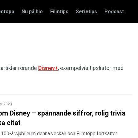
amtopp
Nu på bio
Filmtips
Serietips
Podcast
tartiklar rörande
Disney+
, exempelvis tipslistor med
er 2023
m Disney – spännande siffror, rolig trivia
a citat
tt 100-årsjubileum denna veckan och Filmtopp fortsätter