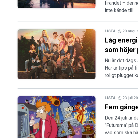
firandet – den
inte kände till.
LISTA
20 augus
Låg energi 
som höjer
Nu är det dags 
Här är tips på
roligt plugget k
LISTA
23 juli 2
Fem gånger
Den 24 juli är 
"Futurama" på D
vad som ska hä