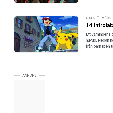
LISTA
19 febru
14 Introlå
Ett varningens o
huvud. Nedan har
från barnsben ti
ANNONS