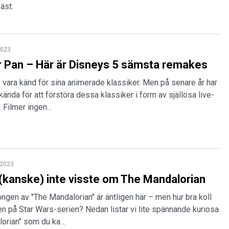
bäst.
2023
r Pan – Här är Disneys 5 sämsta remakes
vara känd för sina animerade klassiker. Men på senare år har
kända för att förstöra dessa klassiker i form av själlösa live-
. Filmer ingen…
 2023
 (kanske) inte visste om The Mandalorian
ngen av "The Mandalorian" är äntligen här – men hur bra koll
en på Star Wars-serien? Nedan listar vi lite spännande kuriosa
orian" som du ka…