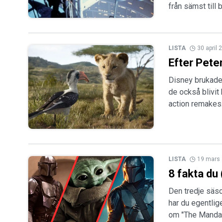
från sämst till 
LISTA
30 april 
Efter Pete
Disney brukade 
de också blivit 
action remakes
LISTA
19 mars
8 fakta du
Den tredje säso
har du egentlig
om "The Mandal