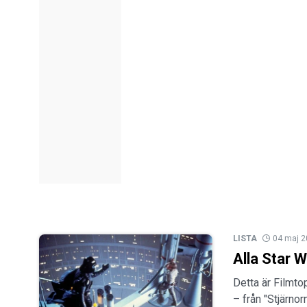
LISTA
04 maj 
Alla Star W
Detta är Filmto
– från "Stjärnor