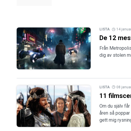
LISTA
14 janua
De 12 mest
Från Metropolis
dig av stolen m
LISTA
08 janua
11 filmsc
Om du själv får
åren så poppar 
gett mig rysning