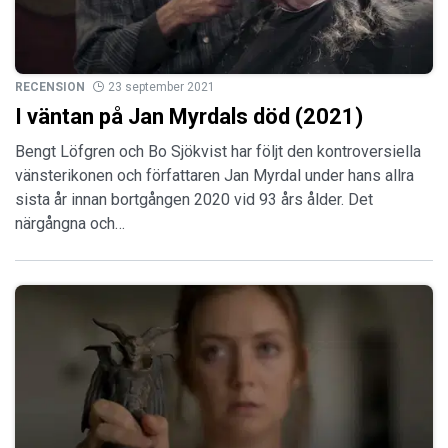
RECENSION
23 september 2021
I väntan på Jan Myrdals död (2021)
Bengt Löfgren och Bo Sjökvist har följt den kontroversiella
vänsterikonen och författaren Jan Myrdal under hans allra
sista år innan bortgången 2020 vid 93 års ålder. Det
närgångna och…