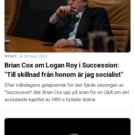
NYHET
29 mars 2023
Brian Cox om Logan Roy i Succession:
"Till skillnad från honom är jag socialist"
Efter måndagens galapremiär för den fjärde säsongen av
"Succession" dök Brian Cox upp på scen för en Q&A om det
avslutande kapitlet av HBO:s hyllade drama.