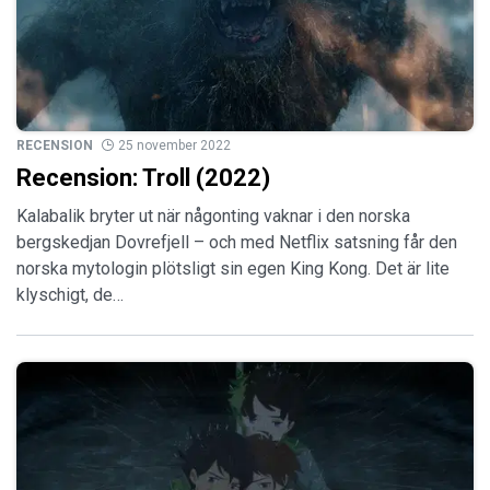
RECENSION
25 november 2022
Recension: Troll (2022)
Kalabalik bryter ut när någonting vaknar i den norska
bergskedjan Dovrefjell – och med Netflix satsning får den
norska mytologin plötsligt sin egen King Kong. Det är lite
klyschigt, de…