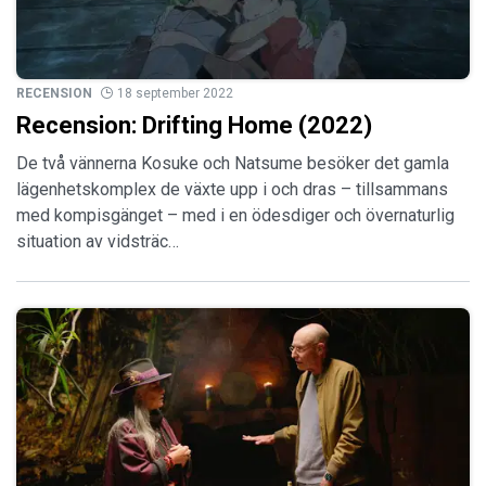
RECENSION
18 september 2022
Recension: Drifting Home (2022)
De två vännerna Kosuke och Natsume besöker det gamla
lägenhetskomplex de växte upp i och dras – tillsammans
med kompisgänget – med i en ödesdiger och övernaturlig
situation av vidsträc…