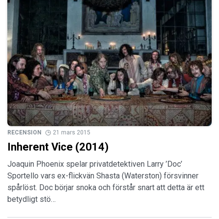
RECENSION
21 mars 2015
Inherent Vice (2014)
Joaquin Phoenix spelar privatdetektiven Larry ’Doc’
Sportello vars ex-flickvän Shasta (Waterston) försvinner
spårlöst. Doc börjar snoka och förstår snart att detta är ett
betydligt stö…