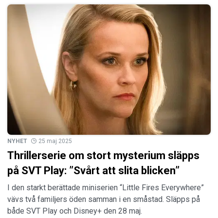
NYHET
25 maj 2025
Thrillerserie om stort mysterium släpps
på SVT Play: ”Svårt att slita blicken”
I den starkt berättade miniserien “Little Fires Everywhere”
vävs två familjers öden samman i en småstad. Släpps på
både SVT Play och Disney+ den 28 maj.