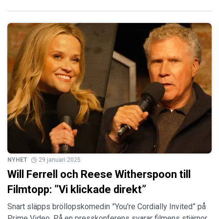
NYHET
29 januari 2025
Will Ferrell och Reese Witherspoon till
Filmtopp: ”Vi klickade direkt”
Snart släpps bröllopskomedin ”You're Cordially Invited” på
Prime Video. På en presskonferens svarar filmens stjärnor