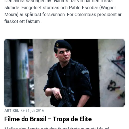
Den andra säsongen av "Narcos" tar vid där den första
slutade. Fängelset stormas och Pablo Escobar (Wagner
Moura) är spårlöst försvunnen. För Colombias president är
fiaskot ett faktum…
ARTIKEL
31 juli 2016
Filme do Brasil – Tropa de Elite