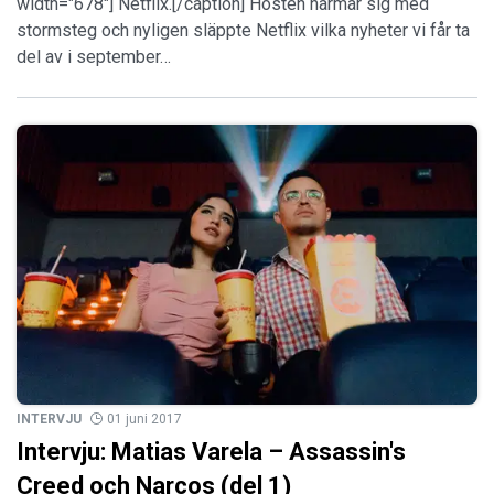
width="678"] Netflix.[/caption] Hösten närmar sig med
stormsteg och nyligen släppte Netflix vilka nyheter vi får ta
del av i september…
INTERVJU
01 juni 2017
Intervju: Matias Varela – Assassin's
Creed och Narcos (del 1)