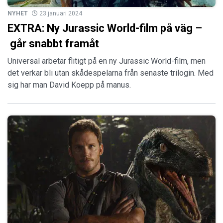
NYHET
23 januari 2024
EXTRA: Ny Jurassic World-film på väg –
går snabbt framåt
Universal arbetar flitigt på en ny Jurassic World-film, men
det verkar bli utan skådespelarna från senaste trilogin. Med
sig har man David Koepp på manus.