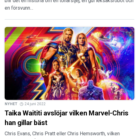
blir det en historia om en tonårstjej, en gul leksaksrobot och
en försvunn…
NYHET
24 juni 2022
Taika Waititi avslöjar vilken Marvel-Chris
han gillar bäst
Chris Evans, Chris Pratt eller Chris Hemsworth, vilken