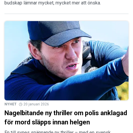
budskap lämnar mycket, mycket mer att önska.
NYHET
20 januari 2026
Nagelbitande ny thriller om polis anklagad
för mord släpps innan helgen
En till synes spännande ny thriller – med en svensk