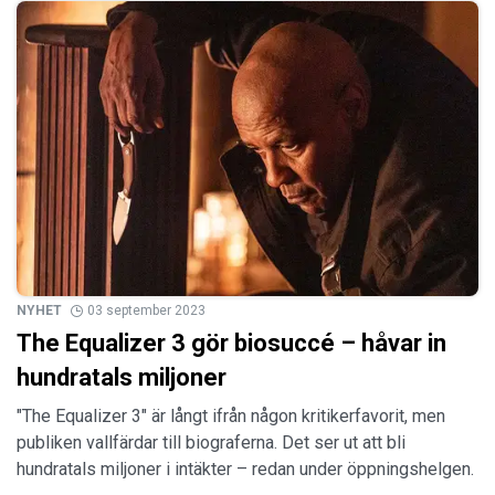
NYHET
03 september 2023
The Equalizer 3 gör biosuccé – håvar in
hundratals miljoner
"The Equalizer 3" är långt ifrån någon kritikerfavorit, men
publiken vallfärdar till biograferna. Det ser ut att bli
hundratals miljoner i intäkter – redan under öppningshelgen.