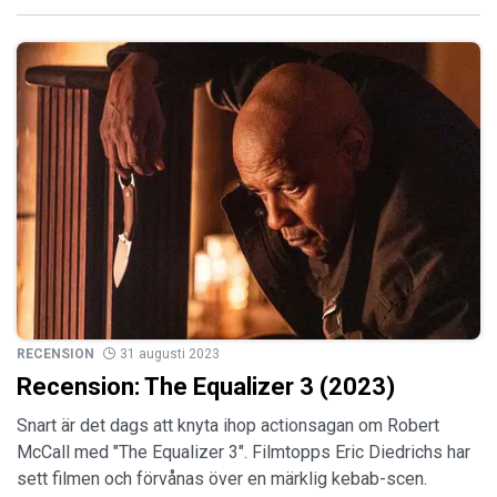
RECENSION
31 augusti 2023
Recension: The Equalizer 3 (2023)
Snart är det dags att knyta ihop actionsagan om Robert
McCall med "The Equalizer 3". Filmtopps Eric Diedrichs har
sett filmen och förvånas över en märklig kebab-scen.