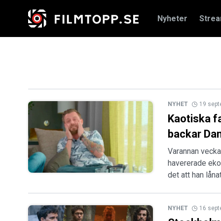
Nyheter
Stre
NYHET
19 sep
Kaotiska f
backar Dan
Varannan vecka-p
havererade eko
det att han lån
NYHET
16 sep