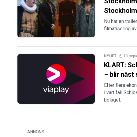
Stockholms
Stockholm
Nu har en trail
filmatisering a
NYHET
13 sep
KLART: Sch
– blir näst
Efter flera eko
i vart fall Schi
bolaget.
ANNONS