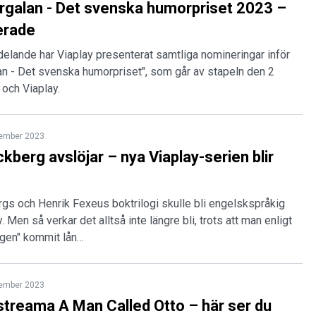
galan - Det svenska humorpriset 2023 –
erade
elande har Viaplay presenterat samtliga nomineringar inför
an - Det svenska humorpriset", som går av stapeln den 2
och Viaplay.
tember 2023
kberg avslöjar – nya Viaplay-serien blir
gs och Henrik Fexeus boktrilogi skulle bli engelskspråkig
. Men så verkar det alltså inte längre bli, trots att man enligt
ngen" kommit lån…
tember 2023
streama A Man Called Otto – här ser du