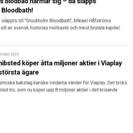
 blodbad närmar sig – då släpps
 Bloodbath!
er släppts till "Stockholm Bloodbath", Mikael Håfströms
v ett av svensk historias mörkaste och mest brutala kapitel.
tember 2023
ibsted köper åtta miljoner aktier i Viaplay
 största ägare
nomiska bakslag kanske vindarna vänder för Viaplay. Det tycks
bsted tro, som nu köper upp 8 miljoner aktier i det krisande