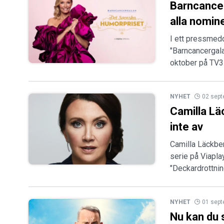
Barncancer
alla nomin
I ett pressmedd
"Barncancergal
oktober på TV3 
NYHET
02 sep
Camilla Läc
inte av
Camilla Läckber
serie på Viaplay
"Deckardrottni
NYHET
01 sep
Nu kan du 