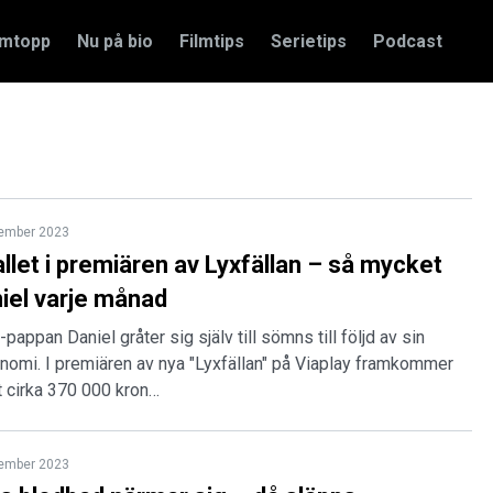
amtopp
Nu på bio
Filmtips
Serietips
Podcast
tember 2023
allet i premiären av Lyxfällan – så mycket
iel varje månad
appan Daniel gråter sig själv till sömns till följd av sin
nomi. I premiären av nya "Lyxfällan" på Viaplay framkommer
at cirka 370 000 kron…
tember 2023