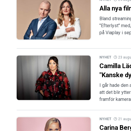
Alla nya f
Bland streamin
"Efterlyst" med,
på Viaplay i s
NYHET
23 augu
Camilla Lä
"Kanske dyk
I går hade den 
att det blir ytt
framför kameran
NYHET
21 augu
Carina Ber