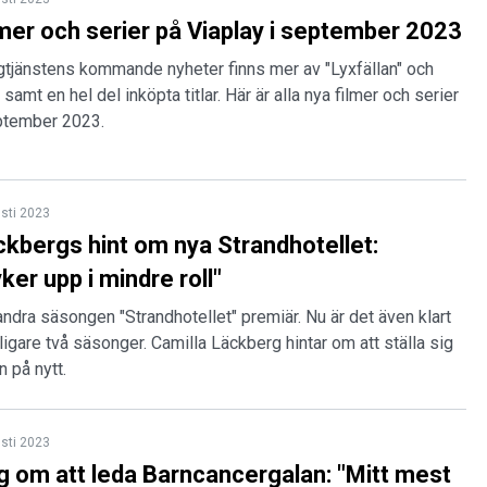
ilmer och serier på Viaplay i september 2023
gtjänstens kommande nyheter finns mer av "Lyxfällan" och
 samt en hel del inköpta titlar. Här är alla nya filmer och serier
eptember 2023.
sti 2023
ckbergs hint om nya Strandhotellet:
er upp i mindre roll"
andra säsongen "Strandhotellet" premiär. Nu är det även klart
erligare två säsonger. Camilla Läckberg hintar om att ställa sig
 på nytt.
sti 2023
g om att leda Barncancergalan: "Mitt mest