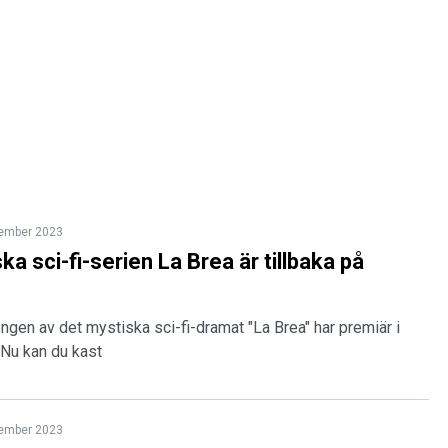
tember 2023
a sci-fi-serien La Brea är tillbaka på
gen av det mystiska sci-fi-dramat "La Brea" har premiär i
 Nu kan du kast
tember 2023