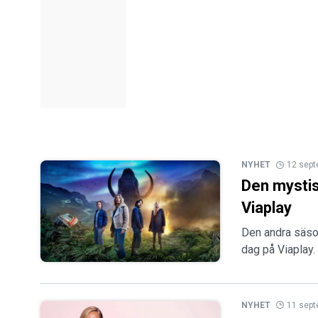
NYHET
12 sep
Den mystisk
Viaplay
Den andra säson
dag på Viaplay.
NYHET
11 sep