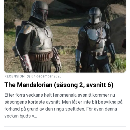
RECENSION
04 december 2020
The Mandalorian (säsong 2, avsnitt 6)
Efter förra veckans helt fenomenala avsnitt kommer nu
säsongens kortaste avsnitt. Men låt er inte bli besvikna på
förhand på grund av den ringa speltiden. För även denna
veckan bjuds v…