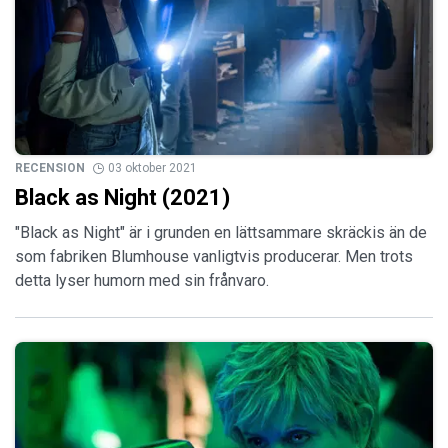
RECENSION
03 oktober 2021
Black as Night (2021)
"Black as Night" är i grunden en lättsammare skräckis än de
som fabriken Blumhouse vanligtvis producerar. Men trots
detta lyser humorn med sin frånvaro.