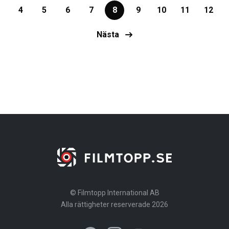
4
5
6
7
8
9
10
11
12
Nästa
© Filmtopp International AB
Alla rättigheter reserverade 2026