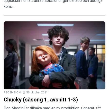
upptäcker hon att deras sessioner ger oanade och dödliga
kons…
RECENSION
30 oktober 2021
Chucky (säsong 1, avsnitt 1-3)
Don Mancini är tillbaka med en ny produktion signerat sitt