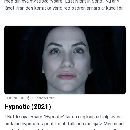
med sin nya mystiska rysare "Last Night in Soho". Nu är vi
långt ifrån den komiska värld regissören annars är känd för.
RECENSION
30 oktober 2021
Hypnotic (2021)
I Netflix nya rysare "Hypnotic" tar en ung kvinna hjälp av en
omtalad hypnosterapeut för att fullända sig själv. Men snart