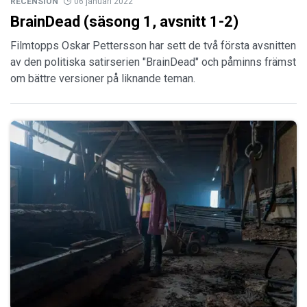
RECENSION
06 januari 2022
BrainDead (säsong 1, avsnitt 1-2)
Filmtopps Oskar Pettersson har sett de två första avsnitten
av den politiska satirserien "BrainDead" och påminns främst
om bättre versioner på liknande teman.