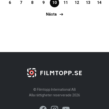
6
7
8
9
10
11
12
13
14
Nästa
© Filmtopp International AB
Alla rättigheter reserverade 2026