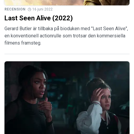
RECENSION
16 juni 2022
Last Seen Alive (2022)
Gerard Butler är tillbaka på bioduken med "Last Seen Alive",
en konventionell actionrulle som trotsar den kommersiella
filmens framsteg.