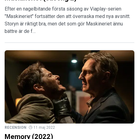
Efter en nagelbitande första säsong av Viaplay-serien
"Maskineriet" fortsätter den att överraska med nya avsnitt.
Storyn är riktigt bra, men det som gör Maskineriet ännu
bättre är de f…
RECENSION
11 maj 2022
Memory (2022)