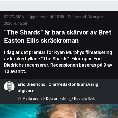
RECENSION
–
Uppdaterad: kl. 15:58
Publicerad:
06 augusti
2026 kl. 15:58
”The Shards” är bara skärvor av Bret
Easton Ellis skräckroman
I dag är det premiär för Ryan Murphys filmatisering
av kritikerhyllade ”The Shards”. Filmtopps Eric
Diedrichs recenserar. Recensionen baseras på 9 av
10 avsnitt.
Eric Diedrichs | Chefredaktör & ansvarig
utgivare
Maila oss
Dela artikeln
Kopiera länk