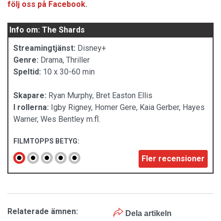
följ oss på Facebook
.
Info om: The Shards
Streamingtjänst:
Disney+
Genre:
Drama, Thriller
Speltid:
10 x 30-60 min
Skapare:
Ryan Murphy, Bret Easton Ellis
I rollerna:
Igby Rigney, Homer Gere, Kaia Gerber, Hayes
Warner, Wes Bentley m.fl.
FILMTOPPS BETYG:
Fler recensioner
Relaterade ämnen:
Dela artikeln