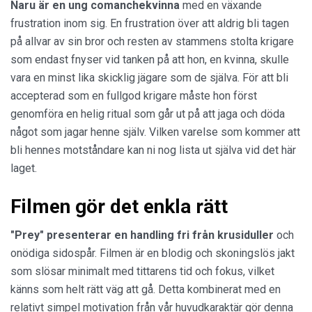
Naru är en ung comanchekvinna
med en växande
frustration inom sig. En frustration över att aldrig bli tagen
på allvar av sin bror och resten av stammens stolta krigare
som endast fnyser vid tanken på att hon, en kvinna, skulle
vara en minst lika skicklig jägare som de själva. För att bli
accepterad som en fullgod krigare måste hon först
genomföra en helig ritual som går ut på att jaga och döda
något som jagar henne själv. Vilken varelse som kommer att
bli hennes motståndare kan ni nog lista ut själva vid det här
laget.
Filmen gör det enkla rätt
"Prey" presenterar en handling fri från krusiduller
och
onödiga sidospår. Filmen är en blodig och skoningslös jakt
som slösar minimalt med tittarens tid och fokus, vilket
känns som helt rätt väg att gå. Detta kombinerat med en
relativt simpel motivation från vår huvudkaraktär gör denna