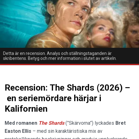
Detta är en recension. Analys och ställningstaganden är
skribentens. Betyg och mer information i slutet av artikeln.
Recension: The Shards (2026) –
en seriemördare härjar i
Kalifornien
Med romanen
The Shards
(”Skärvorna”) lyckades
Bret
Easton Ellis
– med sin karaktäristiska mix av