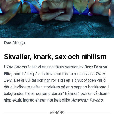
Foto: Disney+.
Skvaller, knark, sex och nihilism
I
The Shards
följer vi en ung, fiktiv version av
Bret Easton
Ellis,
som håller på att skriva sin första roman
Less Than
Zero
. Det är 80-tal och han rör sig i en självupptagen värld
där allt värderas efter storleken på ens pappas bankkonto. I
bakgrunden härjar seriemördaren ”Trålaren” och en våldsam
hippiekult. Ingredienser inte helt olika
American Psycho
.
ANNONS