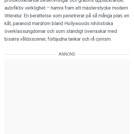
protokolliknande beskrivningar och gradvis uppluckrande,
autofiktiv verklighet – hamra fram ett mästerstycke modern
litteratur. En berättelse som penetrerar på så många plan; en
kåt, paranoid mardröm bland Hollywoods nihilistiska
överklassungdomar och som ständigt överraskar med
bisarra våldsscener, förbjudna tankar och rå cynism.
ANNONS