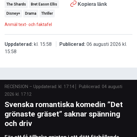
Kopiera länk
The Shards
Bret Eason Ellis
Disney+
Drama
Thriller
Anmäl text- och faktafel
Uppdaterad:
kl. 15:58
Publicerad:
06 augusti 2026 kl.
15:58
RECENSION
–
Uppdaterad: kl. 17:14
Publicerad:
04 augusti
2026 kl. 17:12
Svenska romantiska komedin ”Det
grönaste gräset” saknar spänning
och driv