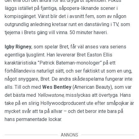
det ena och det andra för att dryga ut speltiden. Fokus
läggs istället på fjantiga, såpopera-liknande scener i
kompisgänget. Värst blir det i avsnitt fem, som av någon
outgrundlig anledning kretsar runt en danstävling i TV, som
tjejerna i Brets gäng vill vinna. 50 minuter haveri.
Igby Rigney
, som spelar Bret, får väl anses vara seriens
egentliga ljusglimt. Han levererar Bret Easton Ellis
karaktäristiska ”Patrick Bateman-monologer” på ett
förhållandevis naturligt sätt, och ser faktiskt ut som en ung,
något snyggare, Bret. De andra skådespelarna fungerar inte
alls. Till och med
Wes Bentley
(American Beauty), som var
det bästa med
Yellowstone
, misslyckas att övertyga. Hans
take på en slirig Hollywoodproducent ute efter småpojkar är
mycket svår att ta på allvar – och det beror inte bara på
hans permanentade lockar.
ANNONS