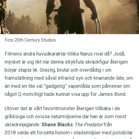
Foto 20th Century Studios.
Filmens andra huvudkaraktär tillika Narus rival då? Jodå,
mycket är sig likt när denna strykfula skräckfigur återigen
börjar stapla lik. Gräslig, brutal och överdådig i sin
framställning med såväl infraröd syn och knarrande läte, om
än med en lite väl ”gadgetig” vapenlåda som påminner om
något Q motvilligt hade kunnat visa upp för James Bond.
Utöver det är vårt favoritmonster återigen tillbaka i de
grådisiga och ovissa naturmiljöerna där han är som mest
skräckinjagande.
Shane Blacks
The Predator
från
2018 valde att försätta honom i stadsmiljöer med polisbilar