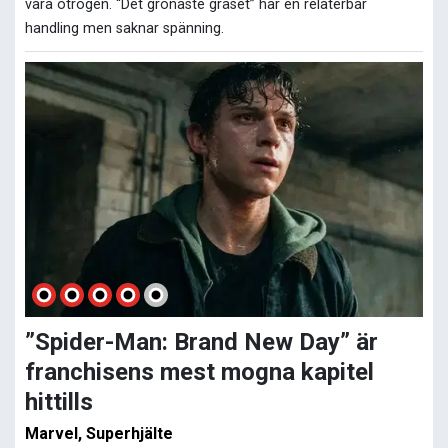
vara otrogen. “Det grönaste gräset” har en relaterbar
handling men saknar spänning.
”Spider-Man: Brand New Day” är
franchisens mest mogna kapitel
hittills
Marvel, Superhjälte