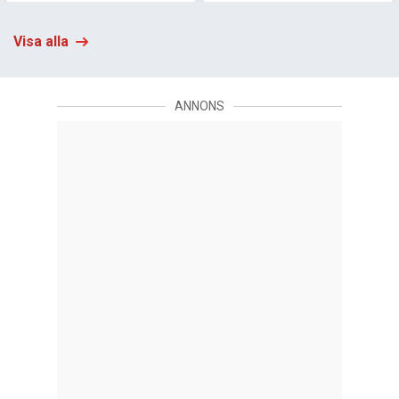
framförandet av låten ”I
poliskommissarie Exleys
Lied to You” av karaktären
förhör av tre misstänkta i
Visa alla
Sammie i Ryan Cooglers
Curtis Hansons smarta
bluesiga s…
neo-noir ”L.A.
konfidentiellt” f…
ANNONS