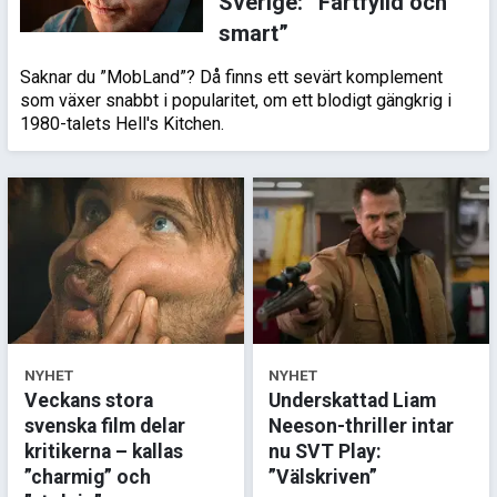
Sverige: ”Fartfylld och
smart”
Saknar du ”MobLand”? Då finns ett sevärt komplement
som växer snabbt i popularitet, om ett blodigt gängkrig i
1980-talets Hell's Kitchen.
NYHET
NYHET
Veckans stora
Underskattad Liam
svenska film delar
Neeson-thriller intar
kritikerna – kallas
nu SVT Play:
”charmig” och
”Välskriven”