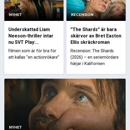
NYHET
RECENSION
Underskattad Liam
”The Shards” är bara
Neeson-thriller intar
skärvor av Bret Easton
nu SVT Play:
Ellis skräckroman
”Välskriven”
Filmen som är för bra för
Recension: The Shards
att kallas ”en actionrökare”
(2026) – en seriemördare
härjar i Kalifornien
NYHET