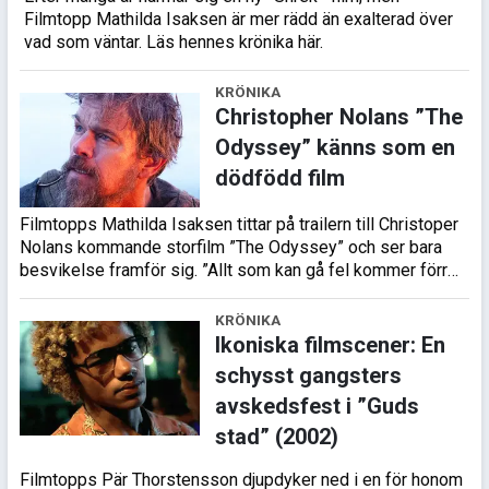
Filmtopp Mathilda Isaksen är mer rädd än exalterad över
vad som väntar. Läs hennes krönika här.
KRÖNIKA
Christopher Nolans ”The
Odyssey” känns som en
dödfödd film
Filmtopps Mathilda Isaksen tittar på trailern till Christoper
Nolans kommande storfilm ”The Odyssey” och ser bara
besvikelse framför sig. ”Allt som kan gå fel kommer förr
eller senare…
KRÖNIKA
Ikoniska filmscener: En
schysst gangsters
avskedsfest i ”Guds
stad” (2002)
Filmtopps Pär Thorstensson djupdyker ned i en för honom