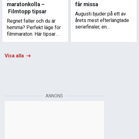
maratonkolla –
får missa
Filmtopp tipsar
Augusti bjuder på ett av
årets mest efterlängtade
Regnet faller och du är
seriefinaler, en
hemma? Perfekt läge för
klaustrofobisk hemma-
filmmaraton. Här tipsar
hos-skräckis och en het
Filmtopp om
kärlekstriangel på
underskattade filmserier
Colorados prärie.
som är värda att se
Visa alla
istället för klassikerna.
ANNONS