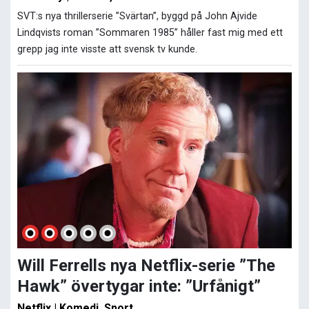
SVT:s nya thrillerserie ”Svärtan”, byggd på John Ajvide
Lindqvists roman ”Sommaren 1985” håller fast mig med ett
grepp jag inte visste att svensk tv kunde.
Will Ferrells nya Netflix-serie ”The
Hawk” övertygar inte: ”Urfånigt”
Netflix | Komedi, Sport