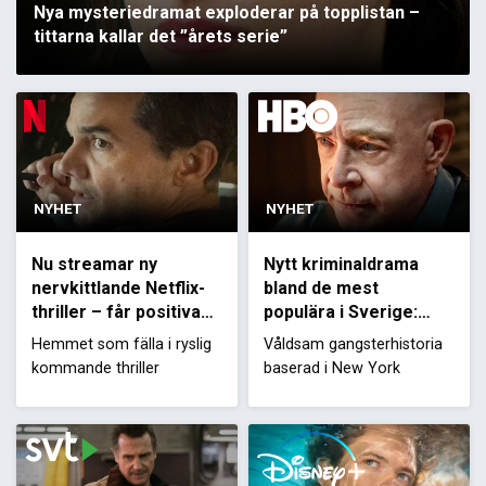
Nya mysteriedramat exploderar på topplistan –
tittarna kallar det ”årets serie”
NYHET
NYHET
Nu streamar ny
Nytt kriminaldrama
nervkittlande Netflix-
bland de mest
thriller – får positiva
populära i Sverige:
recensioner
”Fartfylld och smart”
Hemmet som fälla i ryslig
Våldsam gangsterhistoria
kommande thriller
baserad i New York