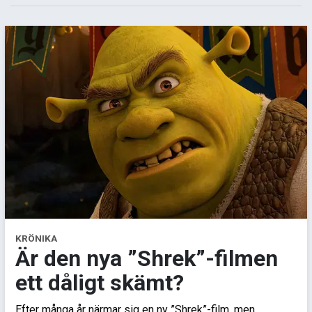
KRÖNIKA
Är den nya ”Shrek”-filmen
ett dåligt skämt?
Efter många år närmar sig en ny ”Shrek”-film, men