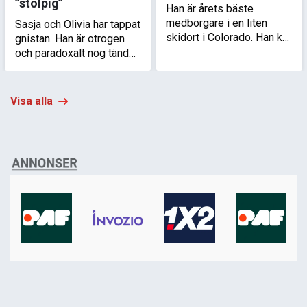
”stolpig”
Han är årets bäste
medborgare i en liten
Sasja och Olivia har tappat
skidort i Colorado. Han kör
gnistan. Han är otrogen
snöplog. Han mördar
och paradoxalt nog tänder
ingen tills hans son dödas
det om förhållandet. Det
av ett narkotikagäng och
är bara det att han nu
allt vänds upp och ned.
måste jonglera lögner.
Visa alla