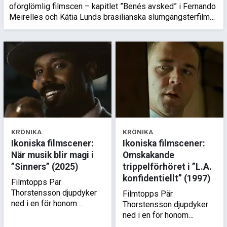
oförglömlig filmscen – kapitlet ”Benés avsked” i Fernando
Meirelles och Kátia Lunds brasilianska slumgangsterfilm
”Guds stad” f…
KRÖNIKA
KRÖNIKA
Ikoniska filmscener:
Ikoniska filmscener:
När musik blir magi i
Omskakande
”Sinners” (2025)
trippelförhöret i ”L.A.
konfidentiellt” (1997)
Filmtopps Pär
Thorstensson djupdyker
Filmtopps Pär
ned i en för honom
Thorstensson djupdyker
oförglömlig filmscen –
ned i en för honom
det transcendentala
oförglömlig filmscen –