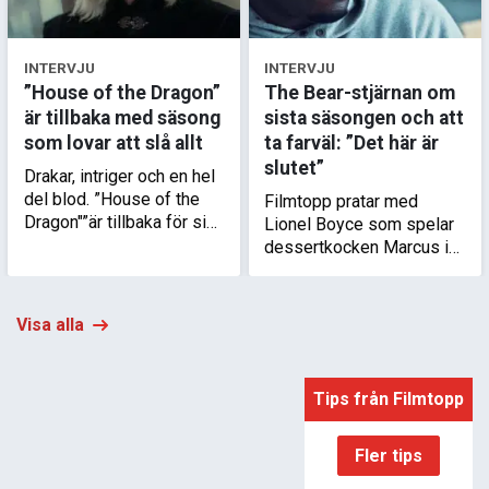
INTERVJU
INTERVJU
”House of the Dragon”
The Bear-stjärnan om
är tillbaka med säsong
sista säsongen och att
som lovar att slå allt
ta farväl: ”Det här är
slutet”
Drakar, intriger och en hel
del blod. ”House of the
Filmtopp pratar med
Dragon"”är tillbaka för sin
Lionel Boyce som spelar
tredje säsong och
dessertkocken Marcus i
skådespelarna lovar att
”The Bear”. Han berättar
det här är något utöver det
om att läsa de sista
vanliga.
sidorna av ett manus som
Visa alla
förändrade hans liv.
Tips från Filmtopp
Fler tips