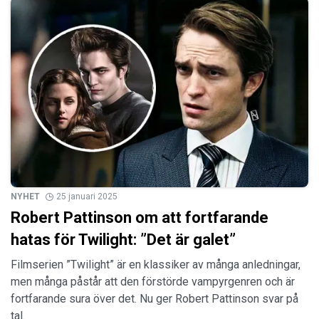
NYHET
25 januari 2025
Robert Pattinson om att fortfarande
hatas för Twilight: ”Det är galet”
Filmserien ”Twilight” är en klassiker av många anledningar,
men många påstår att den förstörde vampyrgenren och är
fortfarande sura över det. Nu ger Robert Pattinson svar på
tal.