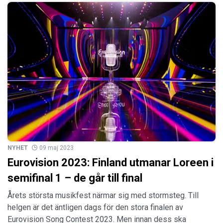
NYHET
09 maj 2023
Eurovision 2023: Finland utmanar Loreen i
semifinal 1 – de går till final
Årets största musikfest närmar sig med stormsteg. Till
helgen är det äntligen dags för den stora finalen av
Eurovision Song Contest 2023. Men innan dess ska