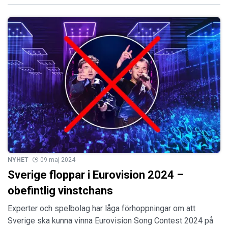
NYHET
09 maj 2024
Sverige floppar i Eurovision 2024 –
obefintlig vinstchans
Experter och spelbolag har låga förhoppningar om att
Sverige ska kunna vinna Eurovision Song Contest 2024 på