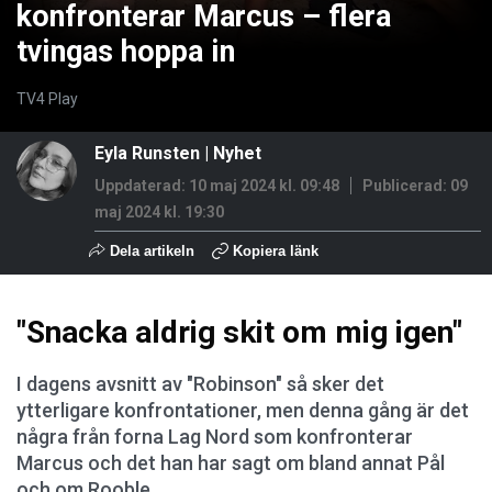
konfronterar Marcus – flera
tvingas hoppa in
TV4 Play
Eyla Runsten
|
Nyhet
Uppdaterad: 10 maj 2024 kl. 09:48
Publicerad:
09
maj 2024 kl. 19:30
Dela artikeln
Kopiera länk
"Snacka aldrig skit om mig igen"
I dagens avsnitt av "Robinson" så sker det
ytterligare konfrontationer, men denna gång är det
några från forna Lag Nord som konfronterar
Marcus och det han har sagt om bland annat Pål
och om Rooble.