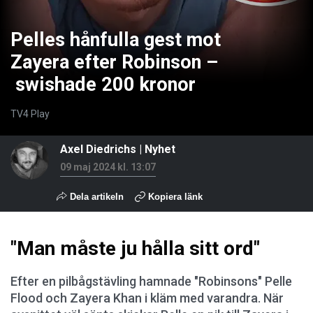
Pelles hånfulla gest mot
Zayera efter Robinson –
swishade 200 kronor
TV4 Play
Axel Diedrichs
|
Nyhet
09 maj 2024 kl. 13:07
Dela artikeln
Kopiera länk
"Man måste ju hålla sitt ord"
Efter en pilbågstävling hamnade "Robinsons" Pelle
Flood och Zayera Khan i kläm med varandra. När