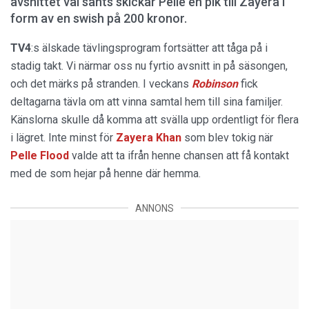
avsnittet väl sänts skickar Pelle en pik till Zayera i
form av en swish på 200 kronor.
TV4
:s älskade tävlingsprogram fortsätter att tåga på i
stadig takt. Vi närmar oss nu fyrtio avsnitt in på säsongen,
och det märks på stranden. I veckans
Robinson
fick
deltagarna tävla om att vinna samtal hem till sina familjer.
Känslorna skulle då komma att svälla upp ordentligt för flera
i lägret. Inte minst för
Zayera Khan
som blev tokig när
Pelle Flood
valde att ta ifrån henne chansen att få kontakt
med de som hejar på henne där hemma.
ANNONS