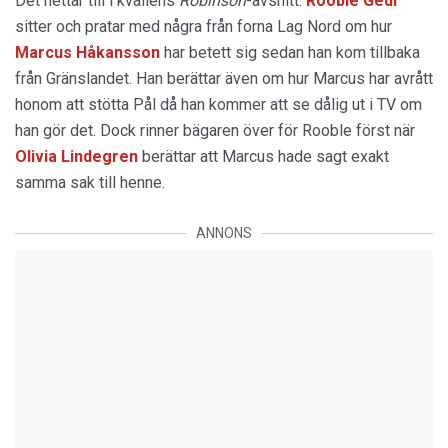
Det hettar till i kvällens
Robinson
-avsnitt.
Rooble Gedi
sitter och pratar med några från forna Lag Nord om hur
Marcus Håkansson
har betett sig sedan han kom tillbaka
från Gränslandet. Han berättar även om hur Marcus har avrått
honom att stötta Pål då han kommer att se dålig ut i TV om
han gör det. Dock rinner bägaren över för Rooble först när
Olivia Lindegren
berättar att Marcus hade sagt exakt
samma sak till henne.
ANNONS