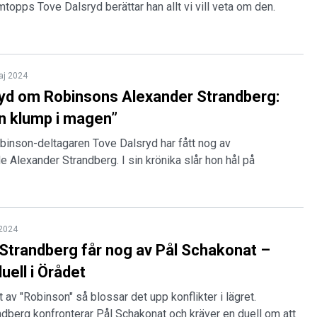
topps Tove Dalsryd berättar han allt vi vill veta om den.
aj 2024
yd om Robinsons Alexander Strandberg:
n klump i magen”
binson-deltagaren Tove Dalsryd har fått nog av
e Alexander Strandberg. I sin krönika slår hon hål på
 2024
Strandberg får nog av Pål Schakonat –
uell i Örådet
 av "Robinson" så blossar det upp konflikter i lägret.
dberg konfronterar Pål Schakonat och kräver en duell om att