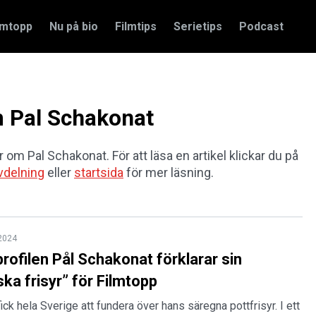
amtopp
Nu på bio
Filmtips
Serietips
Podcast
om Pal Schakonat
r om Pal Schakonat. För att läsa en artikel klickar du på
vdelning
eller
startsida
för mer läsning.
 2024
rofilen Pål Schakonat förklarar sin
ka frisyr” för Filmtopp
ick hela Sverige att fundera över hans säregna pottfrisyr. I ett