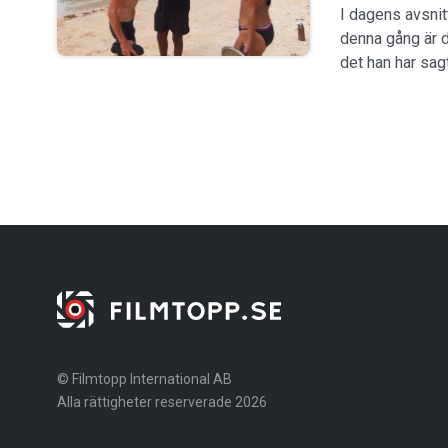
I dagens avsnit
denna gång är 
det han har sag
© Filmtopp International AB
Alla rättigheter reserverade 2026