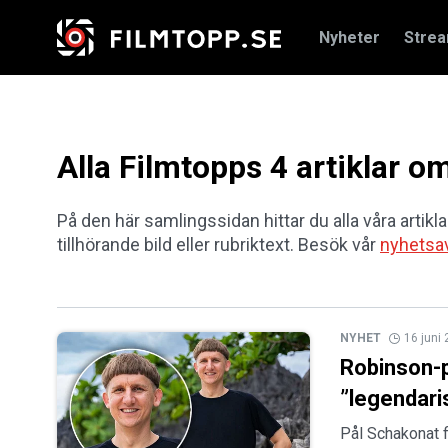
Nyheter
Stre
Alla Filmtopps 4 artiklar 
På den här samlingssidan hittar du alla våra artikla
tillhörande bild eller rubriktext. Besök vår
nyhetsa
NYHET
16 juni
Robinson-p
”legendaris
Pål Schakonat f