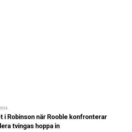
 2024
t i Robinson när Rooble konfronterar
lera tvingas hoppa in