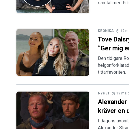
samtal med Film
KRÖNIKA
19 m
Tove Dalsr
”Ger mig e
Den tidigare Ro
helgonförklarad
tittarfavoriten.
NYHET
19 maj
Alexander 
kräver en d
I dagens avsnitt
Alexander Stran