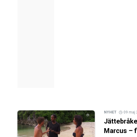
NYHET
09 maj
Jättebråke
Marcus – f