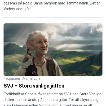
baseras på Roald Dahls barnbok med samma namn. Det är
Variety som går u…
RECENSION
17 juli 2016
SVJ – Stora vänliga jätten
Föräldralösa Sophie råkar en natt se SVJ, den Stora Vänliga
Jätten, när han är ute på Londons gator. För att skydda sig
själv kidnappar jätten Sophie och tar med henne på ett