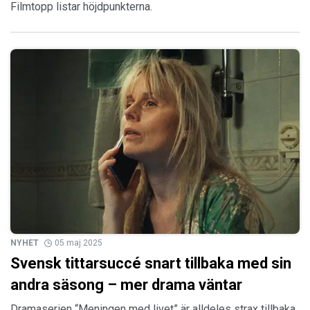
Filmtopp listar höjdpunkterna.
NYHET
05 maj 2025
Svensk tittarsuccé snart tillbaka med sin
andra säsong – mer drama väntar
Dramaserien “Meningen med livet” är alldeles strax tillbaka.