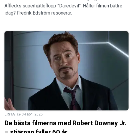
Afflecks superhjätleflopp ”Daredevil”. Håller filmen bättre
idag? Fredrik Edström resonerar.
LISTA
04 april 2025
De bästa filmerna med Robert Downey Jr.
– stjärnan fyller 60 år