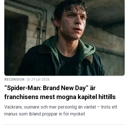
RECENSION
29 juli 2026
”Spider-Man: Brand New Day” är
franchisens mest mogna kapitel hittills
Vackrare, vuxnare och mer personlig än väntat – trots ett
manus som ibland proppar in för mycket.