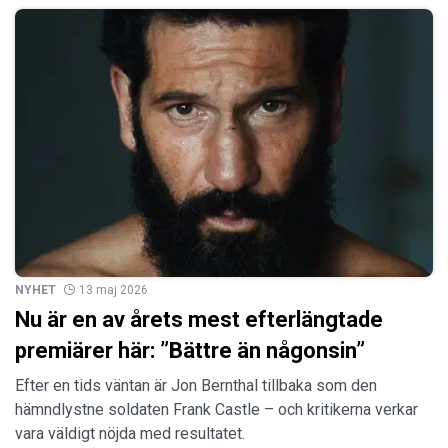
NYHET
13 maj 2026
Nu är en av årets mest efterlängtade
premiärer här: ”Bättre än någonsin”
Efter en tids väntan är Jon Bernthal tillbaka som den
hämndlystne soldaten Frank Castle – och kritikerna verkar
vara väldigt nöjda med resultatet.