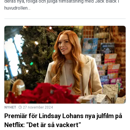
deras nya, roliga och juliga filmsatsning med Jack Black i
huvudrollen…
NYHET
27 november 2024
Premiär för Lindsay Lohans nya julfilm på
Netflix: ”Det är så vackert”