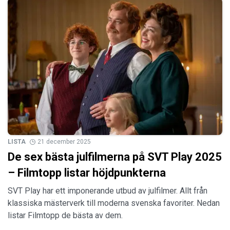
LISTA
21 december 2025
De sex bästa julfilmerna på SVT Play 2025
– Filmtopp listar höjdpunkterna
SVT Play har ett imponerande utbud av julfilmer. Allt från
klassiska mästerverk till moderna svenska favoriter. Nedan
listar Filmtopp de bästa av dem.