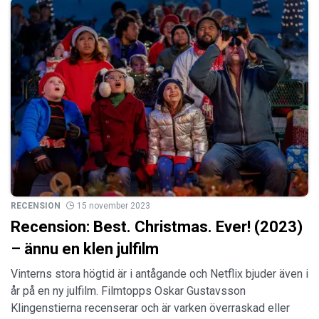
RECENSION
15 november 2023
Recension: Best. Christmas. Ever! (2023)
– ännu en klen julfilm
Vinterns stora högtid är i antågande och Netflix bjuder även i
år på en ny julfilm. Filmtopps Oskar Gustavsson
Klingenstierna recenserar och är varken överraskad eller