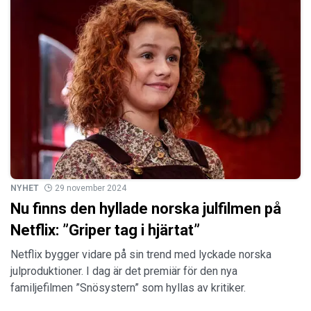
NYHET
29 november 2024
Nu finns den hyllade norska julfilmen på
Netflix: ”Griper tag i hjärtat”
Netflix bygger vidare på sin trend med lyckade norska
julproduktioner. I dag är det premiär för den nya
familjefilmen ”Snösystern” som hyllas av kritiker.