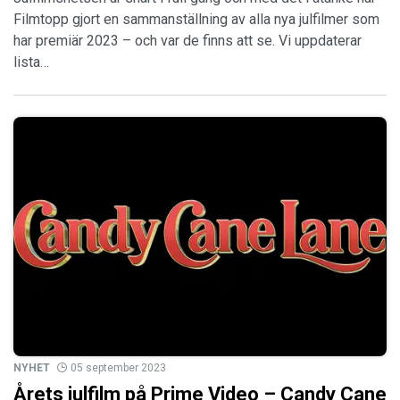
Filmtopp gjort en sammanställning av alla nya julfilmer som
har premiär 2023 – och var de finns att se. Vi uppdaterar
lista…
NYHET
05 september 2023
Årets julfilm på Prime Video – Candy Cane