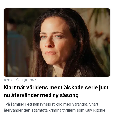
NYHET
11 juli 2026
Klart när världens mest älskade serie just
nu återvänder med ny säsong
Två familjer i ett hänsynslöst krig med varandra. Snart
återvänder den stjärntäta kriminalthrillern som Guy Ritchie