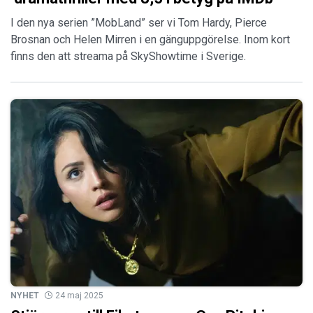
I den nya serien ”MobLand” ser vi Tom Hardy, Pierce
Brosnan och Helen Mirren i en gänguppgörelse. Inom kort
finns den att streama på SkyShowtime i Sverige.
NYHET
24 maj 2025