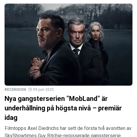
RECENSION
09 juni 2025
Nya gangsterserien ”MobLand” är
underhållning på högsta nivå – premiär
idag
Filmtopps Axel Diedrichs har sett de första två avsnitten av
SkyShowtimes Guy Ritchie-regisserade gangsterserie