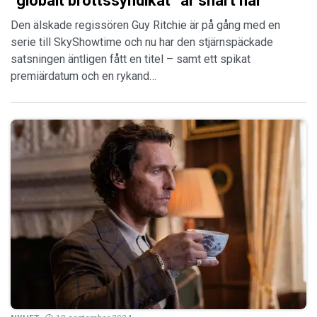
”globalt brottssyndikat” är snart här
Den älskade regissören Guy Ritchie är på gång med en
serie till SkyShowtime och nu har den stjärnspäckade
satsningen äntligen fått en titel – samt ett spikat
premiärdatum och en rykand…