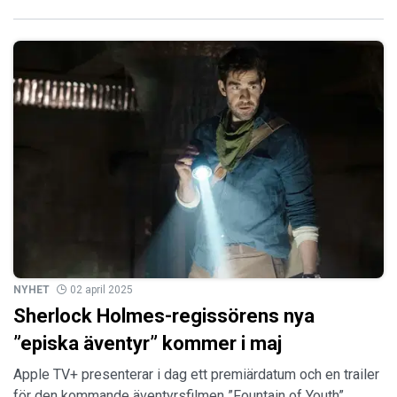
NYHET
02 april 2025
Sherlock Holmes-regissörens nya
”episka äventyr” kommer i maj
Apple TV+ presenterar i dag ett premiärdatum och en trailer
för den kommande äventyrsfilmen ”Fountain of Youth”,