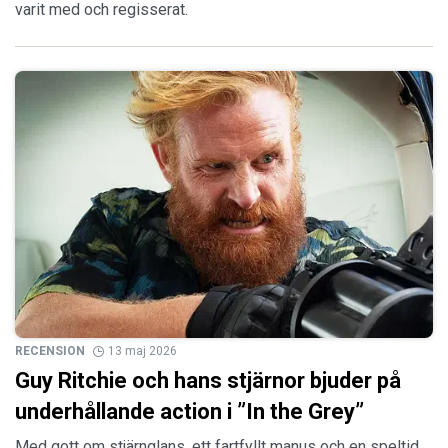
varit med och regisserat.
RECENSION
13 maj 2026
Guy Ritchie och hans stjärnor bjuder på
underhållande action i ”In the Grey”
Med gott om stjärnglans, ett fartfyllt manus och en speltid