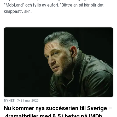
”MobLand” och fylls av eufori. ”Bättre än så här blir det
knappast”, skr…
NYHET
31 maj 2025
Nu kommer nya succéserien till Sverige –
dramathriller med 8,5 i betyg på IMDb