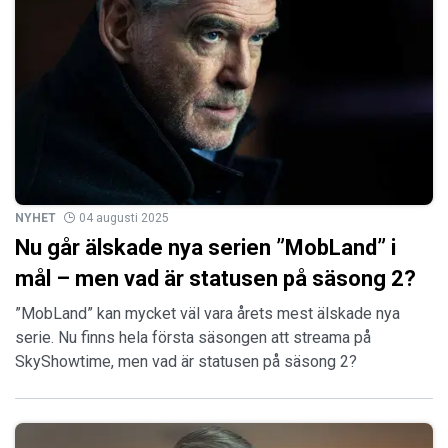
NYHET
04 augusti 2025
Nu går älskade nya serien ”MobLand” i
mål – men vad är statusen på säsong 2?
”MobLand” kan mycket väl vara årets mest älskade nya
serie. Nu finns hela första säsongen att streama på
SkyShowtime, men vad är statusen på säsong 2?