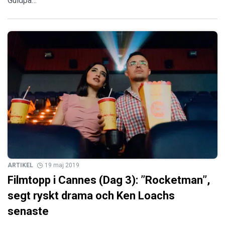
Guldpa…
ARTIKEL
19 maj 2019
Filmtopp i Cannes (Dag 3): ’’Rocketman’’,
segt ryskt drama och Ken Loachs
senaste