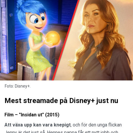
Foto: Disney+.
Mest streamade på Disney+ just nu
Film – "Insidan ut" (2015)
Att växa
upp
kan
vara
knepigt
, och för den unga flickan
Jenny är det just så. Hennes pappa får ett nytt jobb och