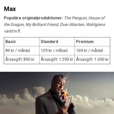
Max
Populära originalproduktioner:
The Penguin
,
House of
the Dragon,
My Brilliant Friend
,
Över Atlanten
,
Wahlgrens
värld
m.fl.
Basic
Standard
Premium
89 kr / månad
129 kr / månad
169 kr / månad
Årsavgift: 890 kr
Årsavgift: 1 290 kr
Årsavgift: 1 690 kr