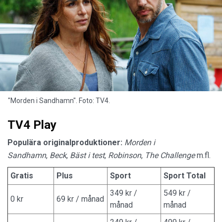
"Morden i Sandhamn". Foto: TV4.
TV4 Play
Populära originalproduktioner:
Morden i
Sandhamn
,
Beck
,
Bäst i test
,
Robinson
,
The Challenge
m.fl.
Gratis
Plus
Sport
Sport Total
349 kr /
549 kr /
0 kr
69 kr / månad
månad
månad