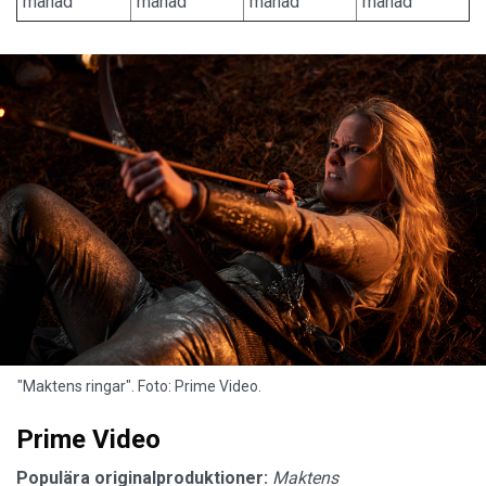
månad
månad
månad
månad
"Maktens ringar". Foto: Prime Video.
Prime Video
Populära originalproduktioner:
Maktens