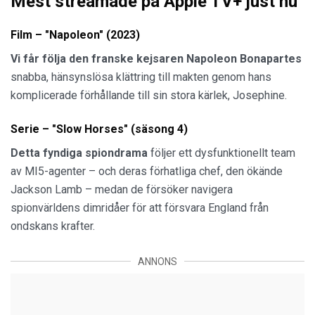
Mest streamade på Apple TV+ just nu
Film – "Napoleon" (2023)
Vi får följa den franske kejsaren Napoleon Bonapartes
snabba, hänsynslösa klättring till makten genom hans
komplicerade förhållande till sin stora kärlek, Josephine.
Serie – "Slow Horses" (säsong 4)
Detta fyndiga spiondrama
följer ett dysfunktionellt team
av MI5-agenter – och deras förhatliga chef, den ökände
Jackson Lamb – medan de försöker navigera
spionvärldens dimridåer för att försvara England från
ondskans krafter.
ANNONS