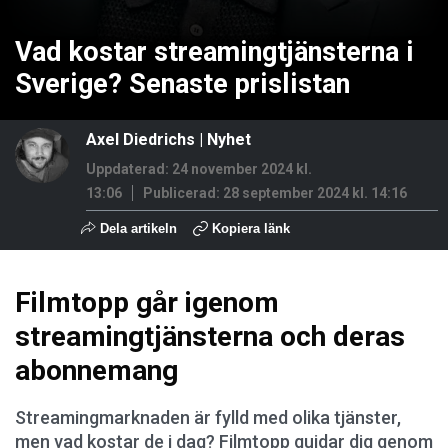
Vad kostar streamingtjänsterna i
Sverige? Senaste prislistan
Axel Diedrichs
|
Nyhet
Uppdaterad: 24 november 2024 kl.
13:06
Publicerad:
28 september 2024 kl. 14:16
Dela artikeln
Kopiera länk
Filmtopp går igenom
streamingtjänsterna och deras
abonnemang
Streamingmarknaden är fylld med olika tjänster,
men vad kostar de i dag? Filmtopp guidar dig genom