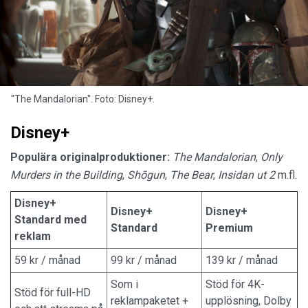
"The Mandalorian". Foto: Disney+.
Disney+
Populära originalproduktioner:
The Mandalorian
,
Only
Murders in the Building
,
Shōgun
,
The Bear
,
Insidan ut 2
m.fl.
Disney+
Disney+
Disney+
Standard med
Standard
Premium
reklam
59 kr / månad
99 kr / månad
139 kr / månad
Som i
Stöd för 4K-
Stöd för full-HD
reklampaketet +
upplösning, Dolby