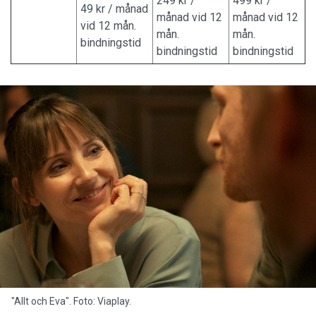
249 kr /
499 kr /
49 kr / månad
månad vid 12
månad vid 12
vid 12 mån.
mån.
mån.
bindningstid
bindningstid
bindningstid
"Allt och Eva". Foto: Viaplay.