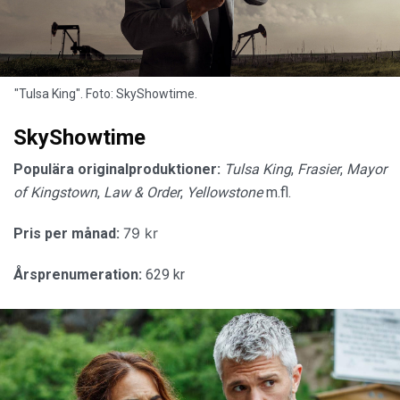
"Tulsa King". Foto: SkyShowtime.
SkyShowtime
Populära originalproduktioner:
Tulsa King
,
Frasier
,
Mayor
of Kingstown
,
Law & Order
,
Yellowstone
m.fl.
79 kr
Pris per månad:
Årsprenumeration:
629 kr