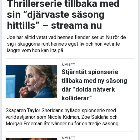
Thrillerserie tillbaka med
sin ”djärvaste säsong
hittills” – streama nu
Joe har alltid vetat vad hennes fiender ser ut. Nu rör de
sig i skuggorna runt hennes eget liv och hon vet inte
längre vem hon kan lita på.
NYHET
Stjärntät spionserie
tillbaka med ny säsong
där ”dolda nätverk
kolliderar”
Skaparen Taylor Sheridans hyllade spionserie med
världsstjärnor som Nicole Kidman, Zoe Saldaña och
Morgan Freeman återvänder nu för en tredje säsong.
NYHET