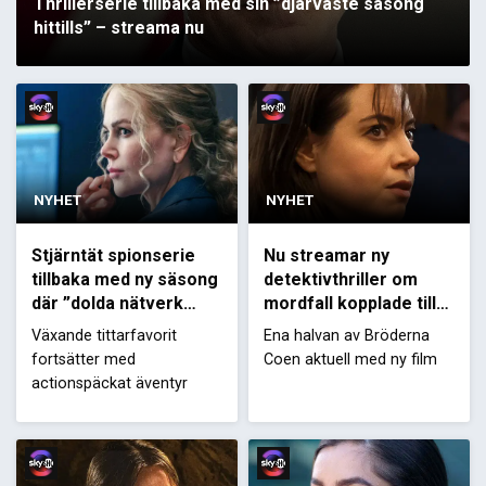
Thrillerserie tillbaka med sin ”djärvaste säsong
hittills” – streama nu
NYHET
NYHET
Stjärntät spionserie
Nu streamar ny
tillbaka med ny säsong
detektivthriller om
där ”dolda nätverk
mordfall kopplade till
kolliderar”
mystisk kyrka
Växande tittarfavorit
Ena halvan av Bröderna
fortsätter med
Coen aktuell med ny film
actionspäckat äventyr