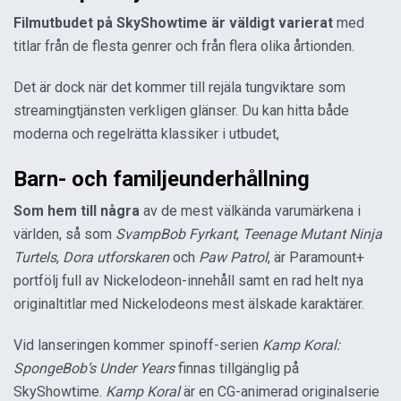
Filmutbudet på
SkyShowtime är väldigt varierat
med
titlar från de flesta genrer och från flera olika årtionden.
Det är dock när det kommer till rejäla tungviktare som
streamingtjänsten verkligen glänser. Du kan hitta både
moderna och regelrätta klassiker i utbudet,
Barn- och familjeunderhållning
Som hem till några
av de mest välkända varumärkena i
världen, så som
SvampBob Fyrkant
,
Teenage Mutant Ninja
Turtels
,
Dora utforskaren
och
Paw Patrol
, är Paramount+
portfölj full av Nickelodeon-innehåll samt en rad helt nya
originaltitlar med Nickelodeons mest älskade karaktärer.
Vid lanseringen kommer spinoff-serien
Kamp Koral:
SpongeBob’s Under Years
finnas tillgänglig på
SkyShowtime.
Kamp Koral
är en CG-animerad originalserie