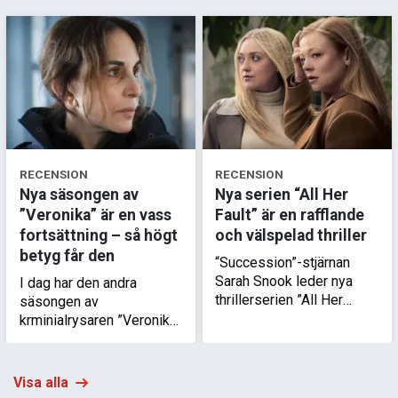
RECENSION
RECENSION
Nya säsongen av
Nya serien “All Her
”Veronika” är en vass
Fault” är en rafflande
fortsättning – så högt
och välspelad thriller
betyg får den
“Succession”-stjärnan
Sarah Snook leder nya
I dag har den andra
thrillerserien ”All Her
säsongen av
Fault”, där ett barns
krminialrysaren ”Veronika”
försvinnande skakar en
premiär på SkyShowtime.
familj och sätter
Den är genast fängslande
skuldfrågan i centrum.
och en kraftig höjning från
Visa alla
första säsongen.