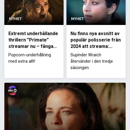
NYHET
NYHET
Extremt underhållande
Nu finns nya avsnitt av
thrillern ”Primate”
populär polisserie från
streamar nu – fångade
2024 att streama:
av ilsken apa
”Imponerande”
Popcorn-underhållning
Supinder Wraich
med extra allt!
återvänder i den tredje
säsongen