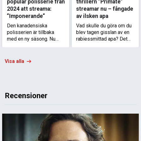
populär polisserie från
thrillern ”Primate”
2024 att streama:
streamar nu – fångade
”Imponerande”
av ilsken apa
Den kanadensiska
Vad skulle du göra om du
polisserien är tillbaka
blev tagen gisslan av en
med en ny säsong. Nu
rabiessmittad apa? Det
väntar intensiva
tvingas en grupp
utredningar, personliga
ungdomar ta reda på i
konflikter och kampen mot
thrillern ”Primate” som nu
Visa alla
korruption.
går att streama.
Recensioner