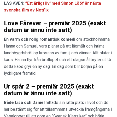
LÄS ÄVEN:
”Ett ärligt liv”med Simon Lööf är nästa
svenska film av Netflix
Love Fårever – premiär 2025 (exakt
datum är ännu inte satt)
En varm och rolig romantisk komedi
om stockholmarna
Hanna och Samuel, vars planer på ett lågmält och intimt
landsbygdsbröllop krossas av familj och vänner. Allt slutar i
kaos. Hanna flyr från bröllopet och ett slagsmål bryter ut. Ur
detta kaos gryr en ny dag. En dag som blir början på en
lyckligare framtid.
Ur spår 2 – premiär 2025 (exakt
datum är ännu inte satt)
Både Lisa
och Daniel
hittade sin rätta plats i livet och de
har bestämt sig för att tillsammans utveckla framgångarna i
Vasaloppet till att göra en ”Svensk Klassiker” och börja