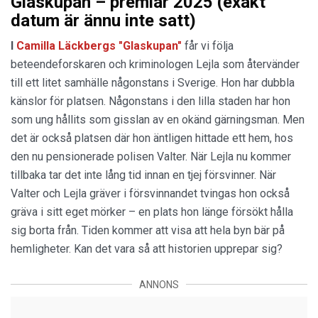
Glaskupan – premiär 2025 (exakt
datum är ännu inte satt)
I
Camilla Läckbergs "Glaskupan"
får vi följa
beteendeforskaren och kriminologen Lejla som återvänder
till ett litet samhälle någonstans i Sverige. Hon har dubbla
känslor för platsen. Någonstans i den lilla staden har hon
som ung hållits som gisslan av en okänd gärningsman. Men
det är också platsen där hon äntligen hittade ett hem, hos
den nu pensionerade polisen Valter. När Lejla nu kommer
tillbaka tar det inte lång tid innan en tjej försvinner. När
Valter och Lejla gräver i försvinnandet tvingas hon också
gräva i sitt eget mörker – en plats hon länge försökt hålla
sig borta från. Tiden kommer att visa att hela byn bär på
hemligheter. Kan det vara så att historien upprepar sig?
ANNONS