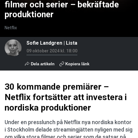
filmer och serier – bekräftade
produktioner
Netflix
Sofie Landgren
|
Lista
09 oktober 2024 kl. 18:00
Dela artikeln
Kopiera länk
30 kommande premiärer –
Netflix fortsätter att investera i
nordiska produktioner
Under en presslunch på Netflix nya nordiska kontor
i Stockholm delade streamingjätten nyligen med sig
om vilka stora filmer och serier som de satsar på