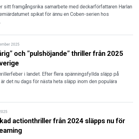
ter sitt framgångsrika samarbete med deckarförfattaren Harlan
remiärdatumet spikat för ännu en Coben-serien hos
.
tember 2025
rig” och ”pulshöjande” thriller från 2025
Sverige
rillerfeber i landet. Efter flera spänningsfyllda släpp på
n är det nu dags för nästa heta släpp inom den populära
 2025
kad actionthriller från 2024 släpps nu för
reaming