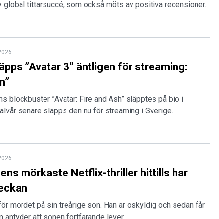
ny global tittarsuccé, som också möts av positiva recensioner.
 2026
läpps ”Avatar 3” äntligen för streaming:
n”
 blockbuster ”Avatar: Fire and Ash” släpptes på bio i
alvår senare släpps den nu för streaming i Sverige.
 2026
ns mörkaste Netflix-thriller hittills har
veckan
 för mordet på sin treårige son. Han är oskyldig och sedan får
m antyder att sonen fortfarande lever.