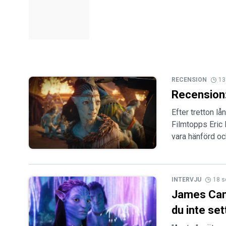
RECENSION
13
Recension:
Efter tretton l
Filmtopps Eric 
vara hänförd och
INTERVJU
18 s
James Came
du inte set