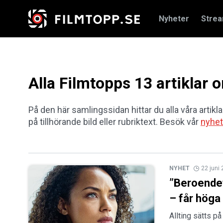
Nyheter
Stre
Alla Filmtopps 13 artiklar
På den här samlingssidan hittar du alla våra artikl
på tillhörande bild eller rubriktext. Besök vår
nyhet
NYHET
22 juni
”Beroendefr
– får höga
Allting sätts p