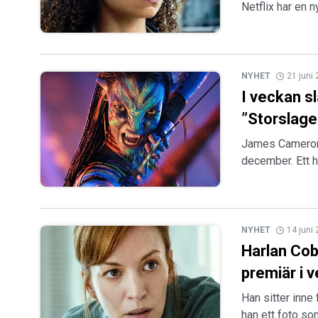
Netflix har en 
NYHET
21 juni
I veckan s
”Storslage
James Camerons
december. Ett h
NYHET
14 juni
Harlan Cobe
premiär i 
Han sitter inne
han ett foto so