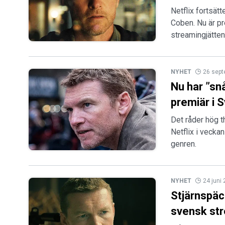
Netflix fortsät
Coben. Nu är p
streamingjätten
NYHET
26 sep
Nu har ”snå
premiär i 
Det råder hög th
Netflix i vecka
genren.
NYHET
24 juni
Stjärnspäc
svensk st