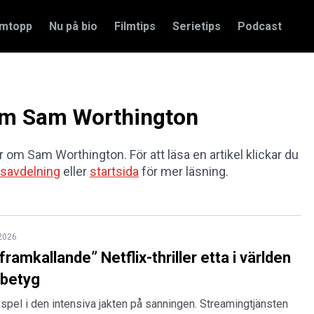
amtopp
Nu på bio
Filmtips
Serietips
Podcast
 om Sam Worthington
ar om Sam Worthington. För att läsa en artikel klickar du
savdelning
eller
startsida
för mer läsning.
 2026
amkallande” Netflix-thriller etta i världen
 betyg
å spel i den intensiva jakten på sanningen. Streamingtjänsten