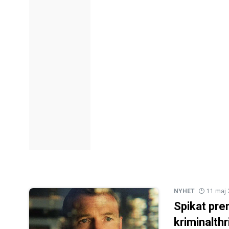
NYHET
11 maj
Spikat pre
kriminalthri