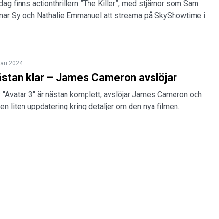
dag finns actionthrillern ”The Killer”, med stjärnor som Sam
mar Sy och Nathalie Emmanuel att streama på SkyShowtime i
uari 2024
ästan klar – James Cameron avslöjar
 "Avatar 3" är nästan komplett, avslöjar James Cameron och
en liten uppdatering kring detaljer om den nya filmen.