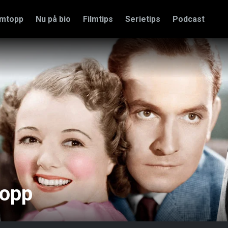
amtopp
Nu på bio
Filmtips
Serietips
Podcast
topp