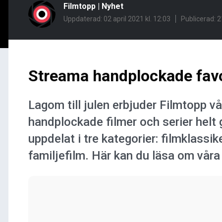
Filmtopp
|
Nyhet
Uppdaterad: 02 april 2021 kl. 12:03
Publicerad:
2
Streama handplockade favo
Lagom till julen erbjuder Filmtopp v
handplockade filmer och serier helt 
uppdelat i tre kategorier: filmklassi
familjefilm. Här kan du läsa om våra 