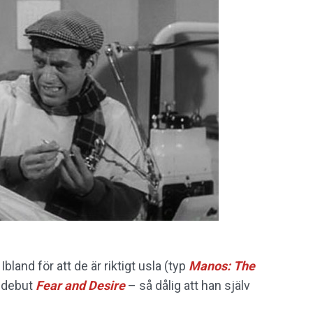
Ibland för att de är riktigt usla (typ
Manos: The
 debut
Fear and Desire
– så dålig att han själv