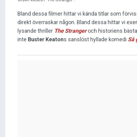
Bland dessa filmer hittar vi kända titlar som förv
direkt överraskar någon. Bland dessa hittar vi exe
lysande thriller
The Stranger
och historiens bäst
inte
Buster Keaton
s sanslöst hyllade komedi
Så g