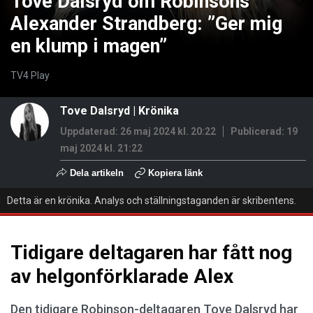
Tove Dalsryd om Robinsons
Alexander Strandberg: ”Ger mig
en klump i magen”
TV4 Play
Tove Dalsryd
|
Krönika
Uppdaterad: 26 maj 2024 kl. 20:22
Publicerad:
19
maj 2024 kl. 21:22
Dela artikeln
Kopiera länk
Detta är en krönika. Analys och ställningstaganden är skribentens.
Tidigare deltagaren har fått nog
av helgonförklarade Alex
Den tidigare Robinson-deltagaren Tove Dalsryd har