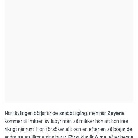
När tävlingen börjar är de snabbt igång, men när
Zayera
kommer till mitten av labyrinten så märker hon att hon inte
riktigt når runt. Hon försöker allt och en efter en så börjar de
andra tre att lämna sina burar. Först klar är
Alma
, efter henne