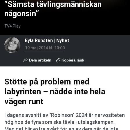
”Sämsta tävlingsmänniskan
någonsin”
TV4 Play
Eyla Runsten
|
Nyhet
19 maj 2024 kl. 20:00
Dela artikeln
Kopiera länk
Stötte på problem med
labyrinten – nådde inte hela
vägen runt
I dagens avsnitt av "Robinson" 2024 är nervositeten
hög hos de fyra som ska tävla i utslagskampen.
Men det blir extra svårt för en av dem när de inte