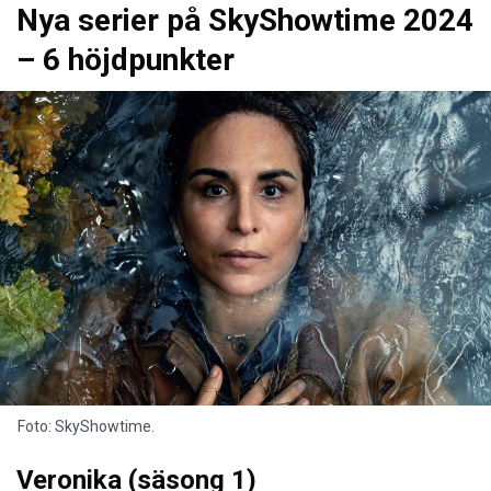
Nya serier på SkyShowtime 2024
– 6 höjdpunkter
Foto: SkyShowtime.
Veronika (säsong 1)