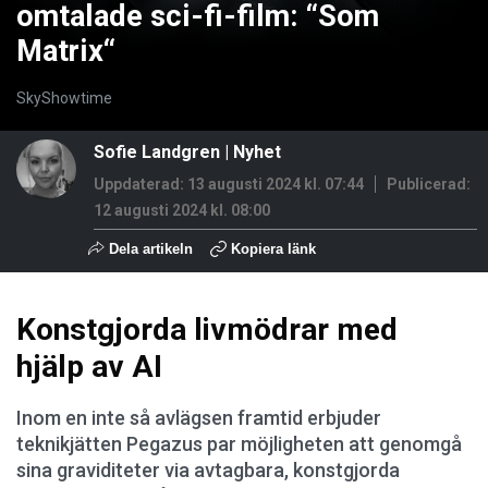
omtalade sci-fi-film: “Som
Matrix“
SkyShowtime
Sofie Landgren
|
Nyhet
Uppdaterad: 13 augusti 2024 kl. 07:44
Publicerad:
12 augusti 2024 kl. 08:00
Dela artikeln
Kopiera länk
Konstgjorda livmödrar med
hjälp av AI
Inom en inte så avlägsen framtid erbjuder
teknikjätten Pegazus par möjligheten att genomgå
sina graviditeter via avtagbara, konstgjorda