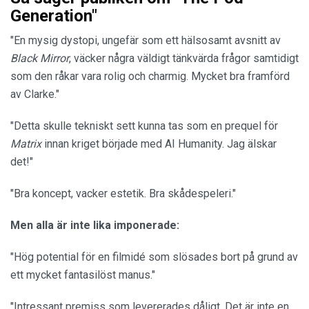
Generation"
"En mysig dystopi, ungefär som ett hälsosamt avsnitt av
Black Mirror
, väcker några väldigt tänkvärda frågor samtidigt
som den råkar vara rolig och charmig. Mycket bra framförd
av Clarke."
"Detta skulle tekniskt sett kunna tas som en prequel för
Matrix
innan kriget började med AI Humanity. Jag älskar
det!"
"Bra koncept, vacker estetik. Bra skådespeleri."
Men alla är inte lika imponerade:
"Hög potential för en filmidé som slösades bort på grund av
ett mycket fantasilöst manus."
"Intressant premiss som levererades dåligt. Det är inte en