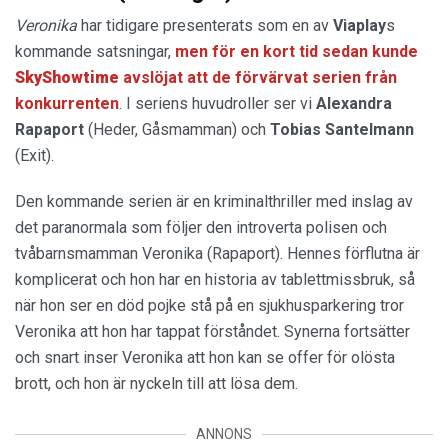
Veronika
har tidigare presenterats som en av
Viaplay
s
kommande satsningar,
men för en kort tid sedan kunde
SkyShowtime
avslöjat att de förvärvat serien från
konkurrenten
. I seriens huvudroller ser vi
Alexandra
Rapaport
(Heder, Gåsmamman) och
Tobias Santelmann
(Exit).
Den kommande serien är en kriminalthriller med inslag av
det paranormala som följer den introverta polisen och
tvåbarnsmamman Veronika (Rapaport). Hennes förflutna är
komplicerat och hon har en historia av tablettmissbruk, så
när hon ser en död pojke stå på en sjukhusparkering tror
Veronika att hon har tappat förståndet. Synerna fortsätter
och snart inser Veronika att hon kan se offer för olösta
brott, och hon är nyckeln till att lösa dem.
ANNONS