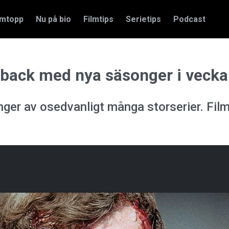
amtopp
Nu på bio
Filmtips
Serietips
Podcast
back med nya säsonger i vecka
nger av osedvanligt många storserier. Film