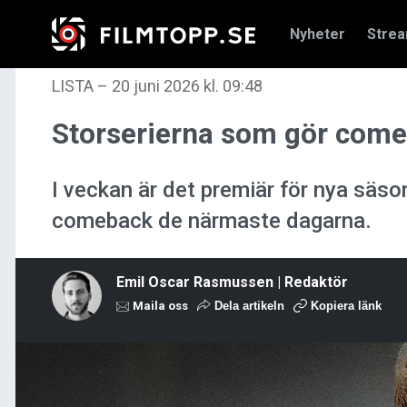
Nyheter
Stre
LISTA
–
20 juni 2026 kl. 09:48
Storserierna som gör come
I veckan är det premiär för nya säso
comeback de närmaste dagarna.
Emil Oscar Rasmussen | Redaktör
Maila oss
Dela artikeln
Kopiera länk