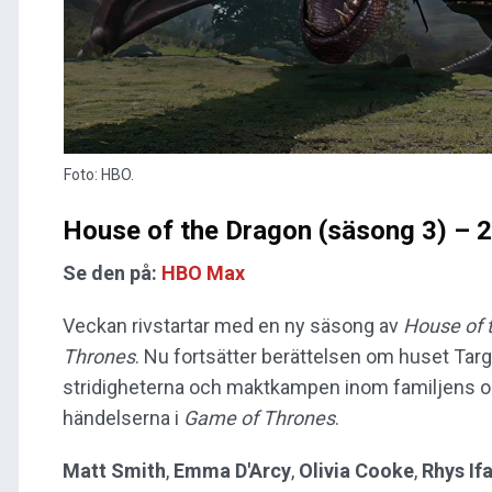
Foto: HBO.
House of the Dragon (säsong 3) – 2
Se den på:
HBO Max
Veckan rivstartar med en ny säsong av
House of 
Thrones
. Nu fortsätter berättelsen om huset Tar
stridigheterna och maktkampen inom familjens oli
händelserna i
Game of Thrones
.
Matt Smith
,
Emma D'Arcy
,
Olivia Cooke
,
Rhys If