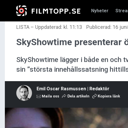
Nyheter
Stre
LISTA
–
Uppdaterad: kl. 11:13
Publicerad:
16 juni
SkyShowtime presenterar ö
SkyShowtime lägger i både en och tv
sin ”största innehållssatsning hittill
Emil Oscar Rasmussen | Redaktör
Maila oss
Dela artikeln
Kopiera länk