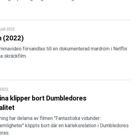
 juli 2022
n (2022)
avideo förvandlas till en dokumenterad mardröm i Netflix
a skräckfilm.
l 2022
na klipper bort Dumbledores
litet
ning har delarna av filmen "Fantastiska vidunder:
mligheter" klippts bort där en kärleksrelation i Dumbledores
eras.