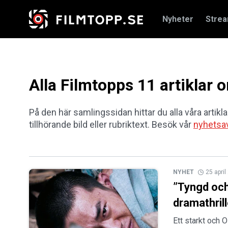
Nyheter
Stre
Alla Filmtopps 11 artiklar 
På den här samlingssidan hittar du alla våra artiklar
tillhörande bild eller rubriktext. Besök vår
nyhetsa
NYHET
25 apri
”Tyngd och
dramathril
Ett starkt och