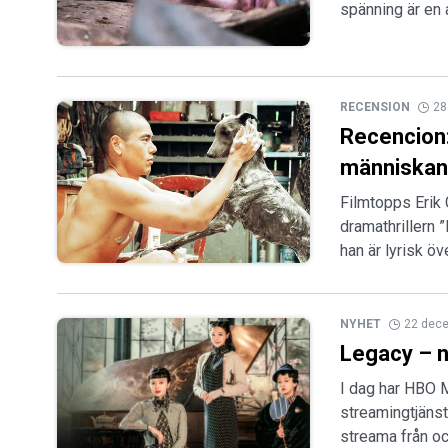
spänning är en 
RECENSION
28
Recencion:
människan
Filmtopps Erik
dramathrillern
han är lyrisk öv
NYHET
22 dec
Legacy – n
I dag har HBO 
streamingtjänst
streama från o