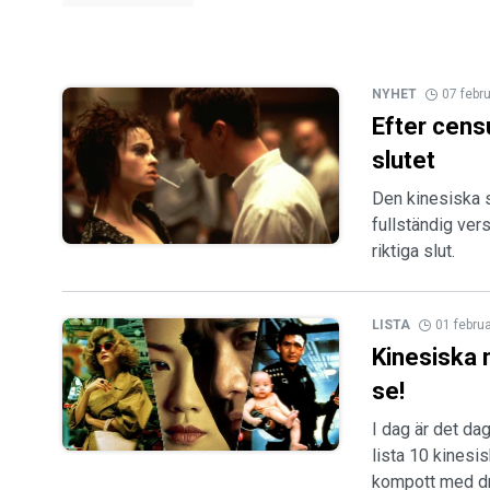
NYHET
07 febr
Efter censu
slutet
Den kinesiska s
fullständig vers
riktiga slut.
LISTA
01 febru
Kinesiska 
se!
I dag är det dag
lista 10 kinesi
kompott med dr