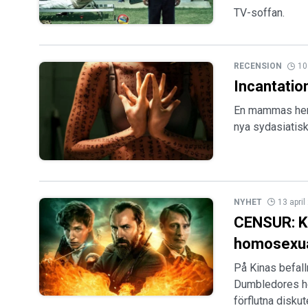
TV-soffan.
RECENSION
10
Incantatio
En mammas hemm
nya sydasiatisk
NYHET
13 apri
CENSUR: Ki
homosexua
På Kinas befall
Dumbledores he
förflutna diskut