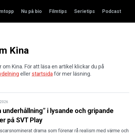
amtopp
Nu på bio
Filmtips
Serietips
Podcast
om Kina
 om Kina. För att läsa en artikel klickar du på
vdelning
eller
startsida
för mer läsning.
l 2026
 underhållning” i lysande och gripande
ler på SVT Play
 Oscarsnominerat drama som förenar rå realism med värme och