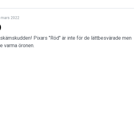
 mars 2022
)
skämskudden! Pixars "Röd" är inte för de lättbesvärade men
 de varma öronen.