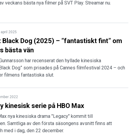
av veckans bästa nya filmer på SVT Play. Streamar nu.
 april 2025
 Black Dog (2025) – ”fantastiskt fint” om
s bästa vän
 Gunnarsson har recenserat den hyllade kinesiska
 ”Black Dog” som prisades på Cannes filmfestival 2024 – och
er filmens fantastiska slut.
ember 2022
y kinesisk serie på HBO Max
Max nya kinesiska drama "Legacy" kommit till
en. Samtliga av den första säsongens avsnitt finns att
ch med i dag, den 22 december.