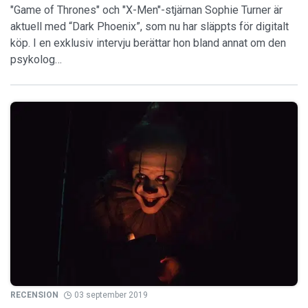
"Game of Thrones" och "X-Men"-stjärnan Sophie Turner är
aktuell med “Dark Phoenix”, som nu har släppts för digitalt
köp. I en exklusiv intervju berättar hon bland annat om den
psykolog…
RECENSION
03 september 2019