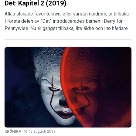
Det: Kapitel 2 (2019)
Allas älskade favoritclown, eller värsta mardröm, är tillbaka.
I första delen av ”Det” introducerades barnen i Derry för
Pennywise. Nu är gänget tillbaka, lite äldre och lite hårdare.
KRÖNIKA
18 augusti 2019