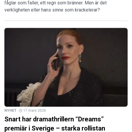
fåglar som faller, ett regn som bränner. Men är det
verkligheten eller hans sinne som krackelerar?
NYHET
17 mars 2026
Snart har dramathrillern “Dreams”
premiär i Sverige – starka rollistan