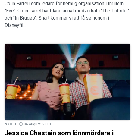
Colin Farrell som ledare för hemlig organisation i thrillern
"Eve". Colin Farrel har bland annat medverkat i "The Lobster"
och "In Bruges". Snart kommer vi att få se honom i
Disneyfil…
NYHET
06 augusti 2018
Jessica Chastain som lönnmördare i