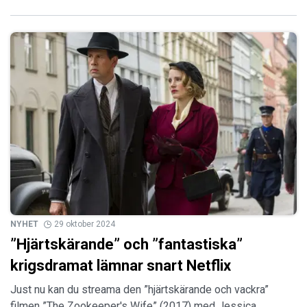
NYHET
29 oktober 2024
”Hjärtskärande” och ”fantastiska”
krigsdramat lämnar snart Netflix
Just nu kan du streama den ”hjärtskärande och vackra”
filmen ”The Zookeeper's Wife” (2017) med Jessica