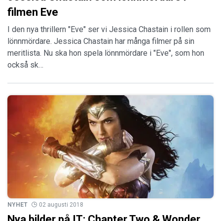
filmen Eve
I den nya thrillern "Eve" ser vi Jessica Chastain i rollen som
lönnmördare. Jessica Chastain har många filmer på sin
meritlista. Nu ska hon spela lönnmördare i "Eve", som hon
också sk…
NYHET
02 augusti 2018
Nya bilder på IT: Chapter Two & Wonder