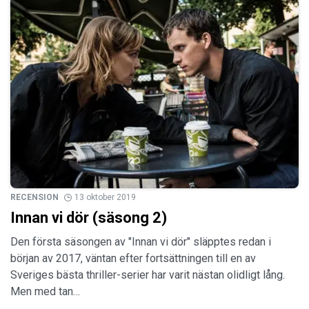
RECENSION
13 oktober 2019
Innan vi dör (säsong 2)
Den första säsongen av "Innan vi dör" släpptes redan i
början av 2017, väntan efter fortsättningen till en av
Sveriges bästa thriller-serier har varit nästan olidligt lång.
Men med tan…