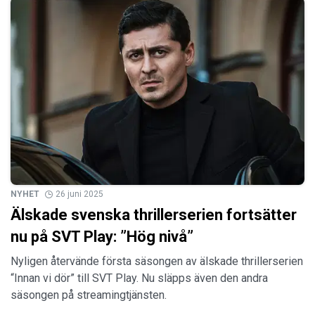
NYHET
26 juni 2025
Älskade svenska thrillerserien fortsätter
nu på SVT Play: ”Hög nivå”
Nyligen återvände första säsongen av älskade thrillerserien
“Innan vi dör” till SVT Play. Nu släpps även den andra
säsongen på streamingtjänsten.