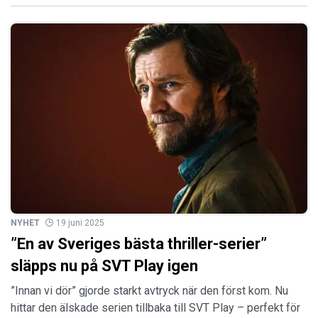
NYHET
19 juni 2025
”En av Sveriges bästa thriller-serier”
släpps nu på SVT Play igen
”Innan vi dör” gjorde starkt avtryck när den först kom. Nu
hittar den älskade serien tillbaka till SVT Play – perfekt för